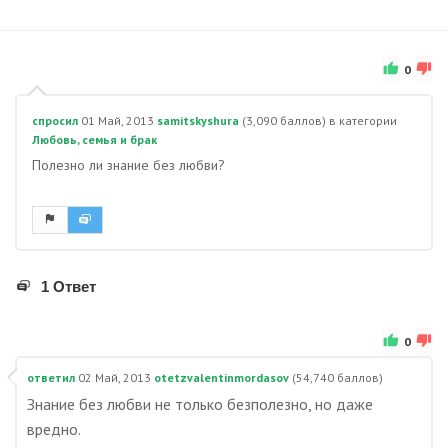
0
спросил
01 Май, 2013
samitskyshura
(
3,090
баллов)
в категории
Любовь, семья и брак
Полезно ли знание без любви?
1 Ответ
0
ответил
02 Май, 2013
otetzvalentinmordasov
(
54,740
баллов)
Знание без любви не только безполезно, но даже
вредно.