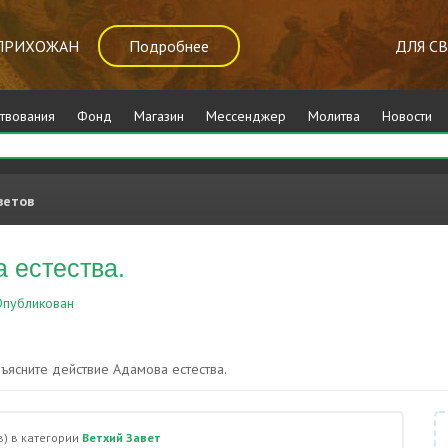
ПРИХОЖАН
Подробнее
ДЛЯ С
твования
Фонд
Магазин
Мессенджер
Молитва
Новости
ветов
 естества.
публикован
Ветхий Завет
ъясните действие Адамова естества.
в)
в категории
Ветхий Завет