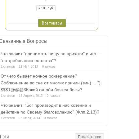
3 180 руб.
Все товары
Связанные Вопросы
Что значит "принимать пищу по прихоти" и что —
"по требованию естества"?
1 ответов
11 Май, 2013
0 голосов
От чего бывает ночное осквернение?
Соблажнение во сне от многих причин (вин) ... ").
$$$1@@@3Какой скорби боятся бесы?
1 ответов
15 Апрель, 2013
0 голосов
Что значит: “Бог производит в нас хотение и
действие по Своему благоволению” (Флп.2,13)?
1 ответов
08 Март, 2014
0 голосов
Тэги
Показать все