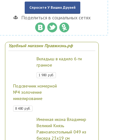
Спросите У Ваших Друзей
Поделиться в социальных сетях
Удобный магазин Правжизнь.рф
Вкладыш в кадило 6-ти
гранное
1 980 руб.
Подсвечник номерной
№4 золочение
никелирование
8 480 руб.
Именная икона Владимир
Великий Князь
Равноапостольный 049 из
бисера 23х19 см