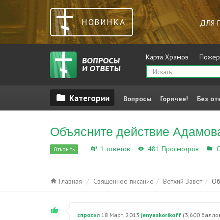
НОВИНКА
ДЛЯ 
Карта Храмов
Пожер
Вопросы
Горячее!
Без от
Объясните действие Адамова
1 ответов
481 Просмотров
О
Открыть
Главная
Священное писание
Ветхий Завет
Об
спросил
18 Март, 2013
jenyaskorikoff
(
3,600
балло