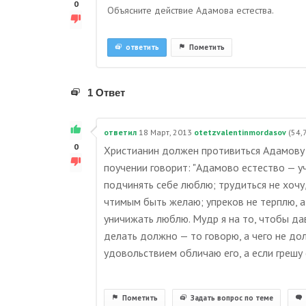
0
Объясните действие Адамова естества.
ответить
Пометить
1 Ответ
ответил
18 Март, 2013
otetzvalentinmordasov
(
54,
0
Христианин должен противиться Адамову 
поучении говорит: "Адамово естество — учи
подчинять себе люблю; трудиться не хочу,
чтимым быть желаю; упреков не терплю, а
уничижать люблю. Мудр я на то, чтобы дав
делать должно — то говорю, а чего не дол
удовольствием обличаю его, а если грешу 
Пометить
Задать вопрос по теме