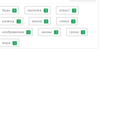
брак
молитва
атеист
4
3
2
развод
икона
семья
2
2
2
изображения
иконы
грехи
2
2
2
вера
2