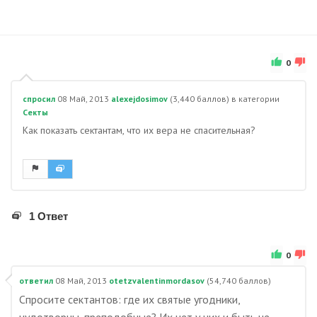
0
спросил
08 Май, 2013
alexejdosimov
(
3,440
баллов)
в категории
Секты
Как показать сектантам, что их вера не спасительная?
1 Ответ
0
ответил
08 Май, 2013
otetzvalentinmordasov
(
54,740
баллов)
Спросите сектантов: где их святые угодники,