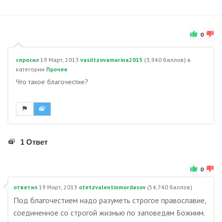
0
спросил
19 Март, 2013
vasiltzovamarina2015
(
3,940
баллов)
в
категории
Прочее
Что такое благочестие?
1 Ответ
0
ответил
19 Март, 2013
otetzvalentinmordasov
(
54,740
баллов)
Под благочестием надо разуметь строгое православие,
соединенное со строгой жизнью по заповедям Божиим.