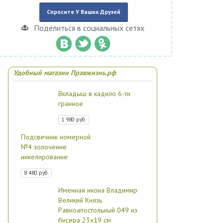
Спросите У Ваших Друзей
Поделиться в социальных сетях
Удобный магазин Правжизнь.рф
Вкладыш в кадило 6-ти
гранное
1 980 руб.
Подсвечник номерной
№4 золочение
никелирование
8 480 руб.
Именная икона Владимир
Великий Князь
Равноапостольный 049 из
бисера 23х19 см