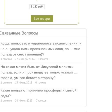
3 180 руб.
Все товары
Связанные Вопросы
Когда молюсь или упражняюсь в псалмопении, и
не ощущаю силы произносимых слов, по ... мне
польза от сего (моления)?
1 ответов
28 Январь, 2014
0 голосов
Но какая может быть от Иисусовой молитвы
польза, если я произношу ее только устами ...
говорю, ум все бегает в сторону?
1 ответов
13 Июль, 2013
0 голосов
Какая польза от принятия просфоры и святой
воды?
1 ответов
24 Июнь, 2013
0 голосов