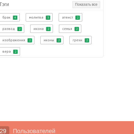
Тэги
Показать все
брак
молитва
атеист
4
3
2
развод
икона
семья
2
2
2
изображения
иконы
грехи
2
2
2
вера
2
29
Пользователей