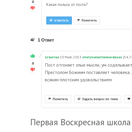
0
Какая польза от поста?
ответить
Пометить
1 Ответ
ответил
20 Май, 2013
otetzvalentinmordasov
(
54,7
0
Пост отгоняет злые мысли, ум соделывает
Престолом Божиим поставляет человека. 
всяким плотским удовольствием.
Пометить
Задать вопрос по теме
Первая Воскресная школа