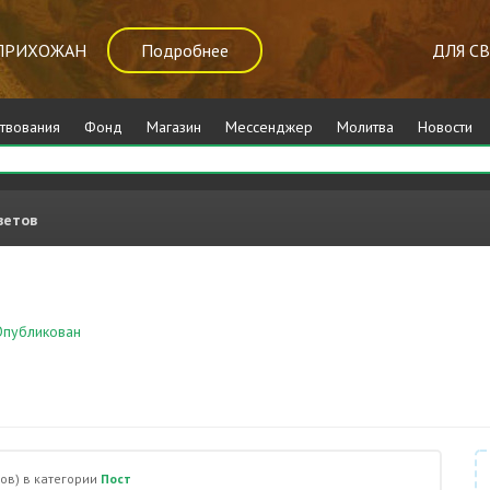
ПРИХОЖАН
Подробнее
ДЛЯ С
твования
Фонд
Магазин
Мессенджер
Молитва
Новости
ветов
публикован
Пост
?
ов)
в категории
Пост