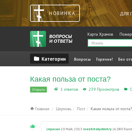
НОВИНКА
ДЛЯ 
Карта Храмов
Пожер
Вопросы
Горячее!
Без от
Какая польза от поста?
1 ответов
239 Просмотров
О
Открыть
Главная
Церковь
Пост
Какая польза от поста
спросил
20 Май, 2013
svezhitskydmitry
(
4,080
балл