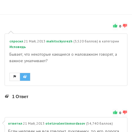
0
спросил
21 Май, 2013
mahitsckysrezh
(
3,520
баллов)
в категории
Исповедь
Бывает, что некоторые кающиеся о маловажном говорят, а
важное умалчивают?
1 Ответ
0
ответил
21 Май, 2013
otetzvalentinmordasov
(
54,740
баллов)
Если человек не все говорит духовнику, то его дорога