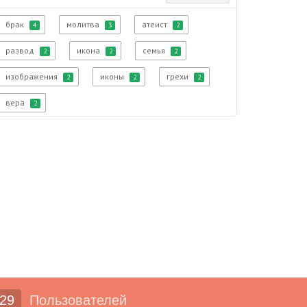
брак
молитва
атеист
4
3
2
развод
икона
семья
2
2
2
изображения
иконы
грехи
2
2
2
вера
2
29
Пользователей