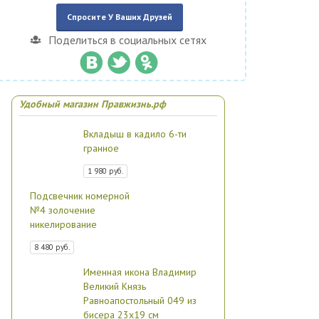
Спросите У Ваших Друзей
Поделиться в социальных сетях
Удобный магазин Правжизнь.рф
Вкладыш в кадило 6-ти
гранное
1 980 руб.
Подсвечник номерной
№4 золочение
никелирование
8 480 руб.
Именная икона Владимир
Великий Князь
Равноапостольный 049 из
бисера 23х19 см