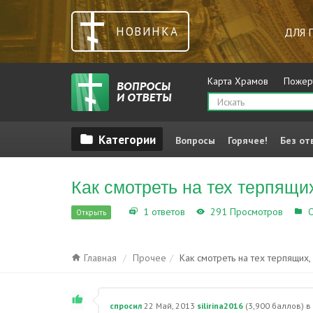
НОВИНКА
ДЛЯ 
Карта Храмов
Пожер
Вопросы
Горячее!
Без от
Как смотреть на тех терпящи
1 ответов
291 Просмотров
О
Открыть
Главная
Прочее
Как смотреть на тех терпящих
спросил
22 Май, 2013
silirina2016
(
3,900
баллов)
в