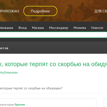
ПРИХОЖАН
Подробнее
ДЛЯ С
твования
Фонд
Магазин
Мессенджер
Молитва
Новости
ветов
х, которые терпят со скорбью на оби
публикован
Прочее
, которые терпят со скорбью на обидящих?
 категории
Прочее