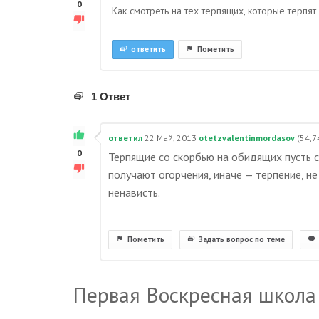
0
Как смотреть на тех терпящих, которые терпя
ответить
Пометить
1 Ответ
ответил
22 Май, 2013
otetzvalentinmordasov
(
54,7
0
Терпящие со скорбью на обидящих пусть 
получают огорчения, иначе — терпение, 
ненависть.
Пометить
Задать вопрос по теме
Первая Воскресная школа