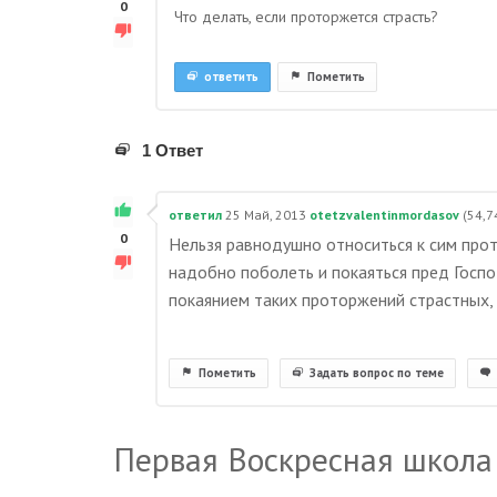
0
Что делать, если проторжется страсть?
ответить
Пометить
1 Ответ
ответил
25 Май, 2013
otetzvalentinmordasov
(
54,7
0
Нельзя равнодушно относиться к сим прот
надобно поболеть и покаяться пред Госп
покаянием таких проторжений страстных, 
Пометить
Задать вопрос по теме
Первая Воскресная школа