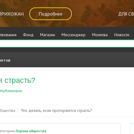
ПРИХОЖАН
Подробнее
ДЛЯ С
твования
Фонд
Магазин
Мессенджер
Молитва
Новости
ветов
я страсть?
публикован
Пороки общества
общества
Что делать, если проторжется страсть?
категории
Пороки общества