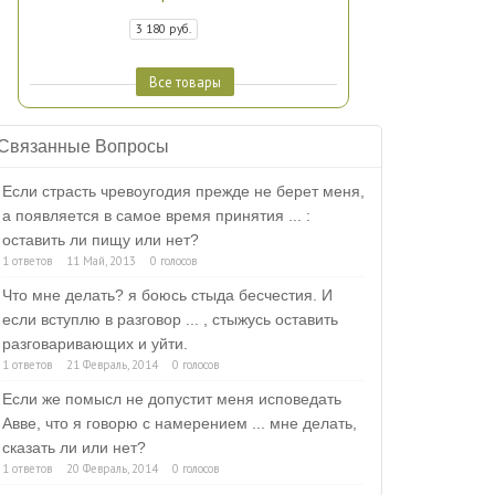
3 180 руб.
Все товары
Связанные Вопросы
Если страсть чревоугодия прежде не берет меня,
а появляется в самое время принятия ... :
оставить ли пищу или нет?
1 ответов
11 Май, 2013
0 голосов
Что мне делать? я боюсь стыда бесчестия. И
если вступлю в разговор ... , стыжусь оставить
разговаривающих и уйти.
1 ответов
21 Февраль, 2014
0 голосов
Если же помысл не допустит меня исповедать
Авве, что я говорю с намерением ... мне делать,
сказать ли или нет?
1 ответов
20 Февраль, 2014
0 голосов