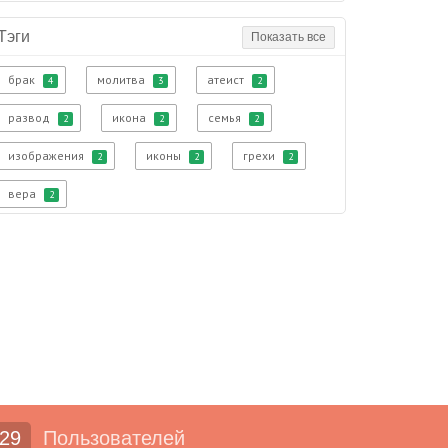
Тэги
Показать все
брак
молитва
атеист
4
3
2
развод
икона
семья
2
2
2
изображения
иконы
грехи
2
2
2
вера
2
29
Пользователей