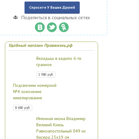
Спросите У Ваших Друзей
Поделиться в социальных сетях
Удобный магазин Правжизнь.рф
Вкладыш в кадило 6-ти
гранное
1 980 руб.
Подсвечник номерной
№4 золочение
никелирование
8 480 руб.
Именная икона Владимир
Великий Князь
Равноапостольный 049 из
бисера 23х19 см