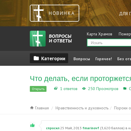
НОВИНКА
ДЛЯ 
Карта Храмов
Пожер
Вопросы
Горячее!
Без от
Что делать, если проторжетс
1 ответов
250 Просмотров
О
Открыть
Главная
Нравственность и духовность
Пороки 
спросил
25 Май, 2013
fmarinovf
(
3,620
баллов)
в 