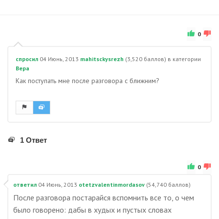
0
спросил
04 Июнь, 2013
mahitsckysrezh
(
3,520
баллов)
в категории
Вера
Как поступать мне после разговора с ближним?
1 Ответ
0
ответил
04 Июнь, 2013
otetzvalentinmordasov
(
54,740
баллов)
После разговора постарайся вспомнить все то, о чем
было говорено: дабы в худых и пустых словах