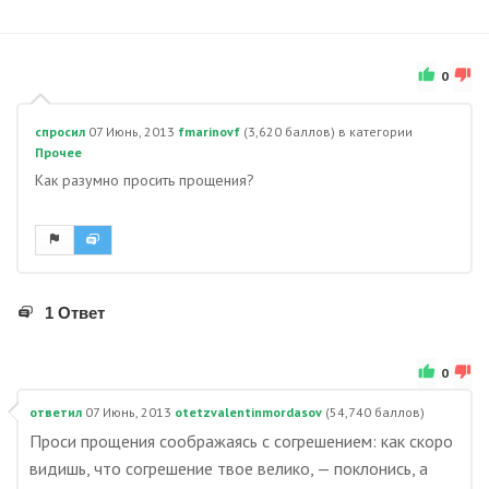
0
спросил
07 Июнь, 2013
fmarinovf
(
3,620
баллов)
в категории
Прочее
Как разумно просить прощения?
1 Ответ
0
ответил
07 Июнь, 2013
otetzvalentinmordasov
(
54,740
баллов)
Проси прощения соображаясь с согрешением: как скоро
видишь, что согрешение твое велико, — поклонись, а