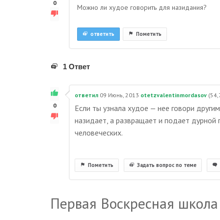
0
Можно ли худое говорить для назидания?
ответить
Пометить
1 Ответ
ответил
09 Июнь, 2013
otetzvalentinmordasov
(
54,
0
Если ты узнала худое — нее говори другим
назидает, а развращает и подает дурной п
человеческих.
Пометить
Задать вопрос по теме
Первая Воскресная школа