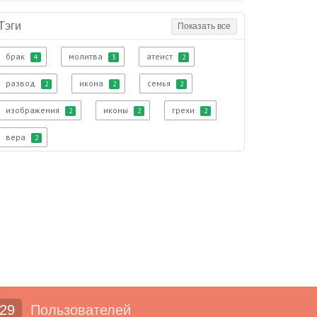
Тэги
Показать все
брак
молитва
атеист
4
3
2
развод
икона
семья
2
2
2
изображения
иконы
грехи
2
2
2
вера
2
29
Пользователей