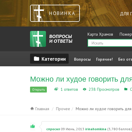
НОВИНКА
ДЛЯ 
Карта Храмов
Пожер
Вопросы
Горячее!
Без от
Можно ли худое говорить дл
1 ответов
238 Просмотров
О
Открыть
Главная
Прочее
Можно ли худое говорить для
спросил
09 Июнь, 2013
irinahomkina
(
3,780
баллов)