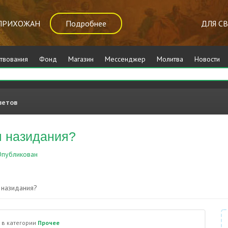
ПРИХОЖАН
Подробнее
ДЛЯ С
твования
Фонд
Магазин
Мессенджер
Молитва
Новости
ветов
я назидания?
публикован
Прочее
 назидания?
в категории
Прочее