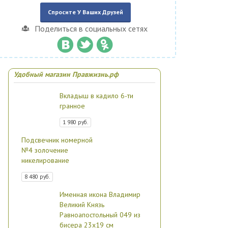
Спросите У Ваших Друзей
Поделиться в социальных сетях
Удобный магазин Правжизнь.рф
Вкладыш в кадило 6-ти
гранное
1 980 руб.
Подсвечник номерной
№4 золочение
никелирование
8 480 руб.
Именная икона Владимир
Великий Князь
Равноапостольный 049 из
бисера 23х19 см