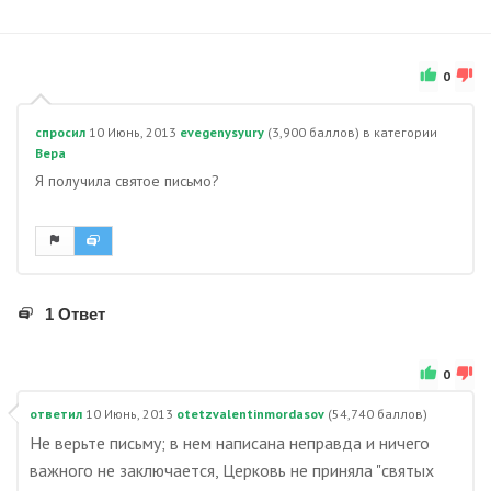
0
спросил
10 Июнь, 2013
evegenysyury
(
3,900
баллов)
в категории
Вера
Я получила святое письмо?
1 Ответ
0
ответил
10 Июнь, 2013
otetzvalentinmordasov
(
54,740
баллов)
Не верьте письму; в нем написана неправда и ничего
важного не заключается, Церковь не приняла "святых