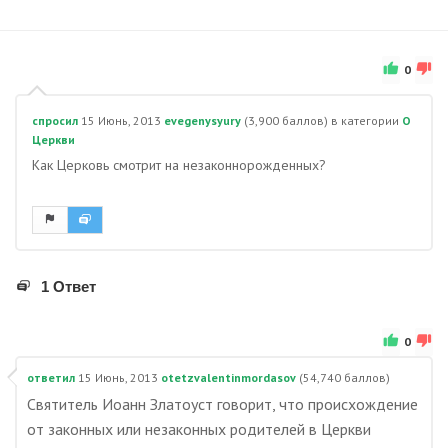
0
спросил
15 Июнь, 2013
evegenysyury
(
3,900
баллов)
в категории
О
Церкви
Как Церковь смотрит на незаконнорожденных?
1 Ответ
0
ответил
15 Июнь, 2013
otetzvalentinmordasov
(
54,740
баллов)
Святитель Иоанн Златоуст говорит, что происхождение
от законных или незаконных родителей в Церкви