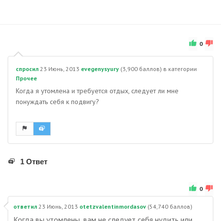
0
спросил
23 Июнь, 2013
evegenysyury
(
3,900
баллов)
в категории
Прочее
Когда я утомлена и требуется отдых, следует ли мне
понуждать себя к подвигу?
1 Ответ
0
ответил
23 Июнь, 2013
otetzvalentinmordasov
(
54,740
баллов)
Когда вы утомлены, вам не следует себя нудить или