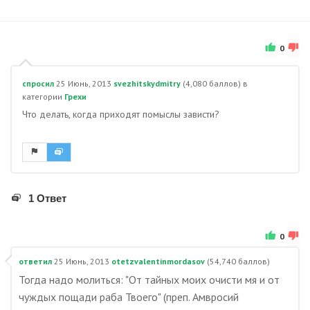
0
спросил
25 Июнь, 2013
svezhitskydmitry
(
4,080
баллов)
в
категории
Грехи
Что делать, когда приходят помыслы зависти?
1 Ответ
0
ответил
25 Июнь, 2013
otetzvalentinmordasov
(
54,740
баллов)
Тогда надо молиться: "От тайных моих очисти мя и от
чуждых пощади раба Твоего" (преп. Амвросий