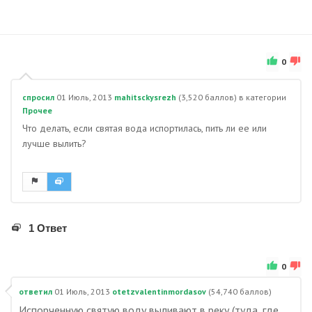
0
спросил
01 Июль, 2013
mahitsckysrezh
(
3,520
баллов)
в категории
Прочее
Что делать, если святая вода испортилась, пить ли ее или
лучше вылить?
1 Ответ
0
ответил
01 Июль, 2013
otetzvalentinmordasov
(
54,740
баллов)
Испорченную святую воду выливают в реку (туда, где