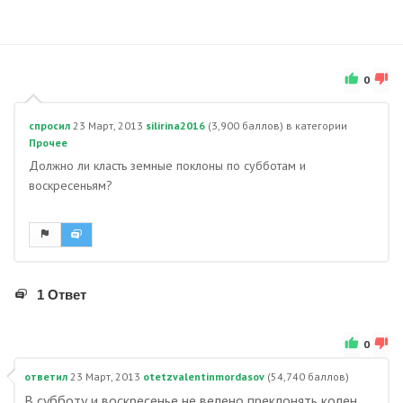
0
спросил
23 Март, 2013
silirina2016
(
3,900
баллов)
в категории
Прочее
Должно ли класть земные поклоны по субботам и
воскресеньям?
1 Ответ
0
ответил
23 Март, 2013
otetzvalentinmordasov
(
54,740
баллов)
В субботу и воскресенье не велено преклонять колен,