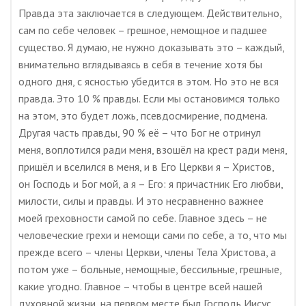
Правда эта заключается в следующем. Действительно,
сам по себе человек – грешное, немощное и падшее
существо. Я думаю, не нужно доказывать это – каждый,
внимательно вглядываясь в себя в течение хотя бы
одного дня, с ясностью убедится в этом. Но это не вся
правда. Это 10 % правды. Если мы остановимся только
на этом, это будет ложь, псевдосмирение, подмена.
Другая часть правды, 90 % её – что Бог не отринул
меня, воплотился ради меня, взошёл на крест ради меня,
пришёл и вселился в меня, и в Его Церкви я – Христов,
он Господь и Бог мой, а я – Его: я причастник Его любви,
милости, силы и правды. И это несравненно важнее
моей греховности самой по себе. Главное здесь – не
человеческие грехи и немощи сами по себе, а то, что мы
прежде всего – члены Церкви, члены Тела Христова, а
потом уже – больные, немощные, бессильные, грешные,
какие угодно. Главное – чтобы в центре всей нашей
духовной жизни, на первом месте был Господь Иисус