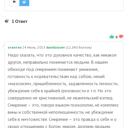
1 Ответ
0
ответил
24 Июль, 2013
daniilsisoev
(
12,040
баллов)
Надо сказать, что это духовное качество, как никакое
другое, неправильно понимается людьми. В нашем
обиходе под смирением понимают унижение,
готовность к издевательствам над собою, некий
«мазохизм», пришибленность, задавленность личности,
убеждение себя в крайней греховности и т.п. Но это
совершенно не христианский, не евангельский взгляд.
Смирение – это, говоря языком психологии, не комплекс
вины и собственной неполноценности, не убеждение
себя в ничтожестве. Смирение – это правда о себе и о
своих отношениях с Богом, миром, другими людьми.