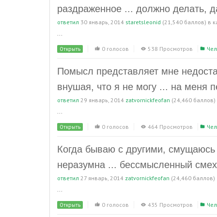
раздраженное ... должно делать, 
ответил
30 январь, 2014
staretsleonid
(
21,540
баллов)
в 
...
0 голосов
538 Просмотров
Чел
Открыть
Помысл представляет мне недоста
внушая, что я не могу ... на меня п
ответил
29 январь, 2014
zatvornickfeofan
(
24,460
баллов)
...
0 голосов
464 Просмотров
Чел
Открыть
Когда бываю с другими, смущаюсь 
неразумна ... бессмысленный смех
ответил
27 январь, 2014
zatvornickfeofan
(
24,460
баллов)
...
0 голосов
435 Просмотров
Чел
Открыть