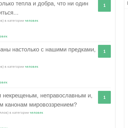
лько тепла и добра, что ни один
1
ться...
в)
в категории
человек
овек
заны настолько с нашими предками,
1
в)
в категории
человек
овек
м некрещеным, неправославным и,
1
ым канонам мировоззрением?
ллов)
в категории
человек