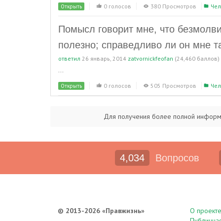
0 голосов
380 Просмотров
Чел
Открыть
Помысл говорит мне, что безмолви
полезно; справедливо ли он мне т
ответил
26 январь, 2014
zatvornickfeofan
(
24,460
баллов)
...
0 голосов
505 Просмотров
Чел
Открыть
Для получения более полной инфор
4,034
Вопросов
© 2013-2026 «Правжизнь»
О проект
Публична