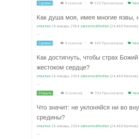
0 голосов
520 Просмотров
Чел
Сделано
Как душа моя, имея многие язвы, 
ответил
26 январь, 2014
zatvornickfeofan
(
24,460
баллов)
...
0 голосов
349 Просмотров
Чел
Сделано
Как достигнуть, чтобы страх Божи
жестоком сердце?
ответил
26 январь, 2014
zatvornickfeofan
(
24,460
баллов)
...
0 голосов
334 Просмотров
Чел
Открыть
Что значит: не уклоняйся ни во вну
средины?
ответил
26 январь, 2014
zatvornickfeofan
(
24,460
баллов)
...