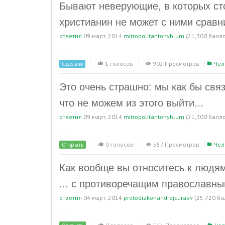
Бывают неверующие, в которых сто
христианин не может с ними сравни
ответил
09 март, 2014
mitropolitantonyblum
(
21,300
балло
...
1 голосов
902 Просмотров
Чел
Сделано
Это очень страшно: мы как бы свя
что не можем из этого выйти...
ответил
09 март, 2014
mitropolitantonyblum
(
21,300
балло
...
0 голосов
557 Просмотров
Чел
Открыть
Как вообще вы относитесь к людя
... с противоречащим православн
ответил
04 март, 2014
protodiakonandrejcuraev
(
25,720
ба
...