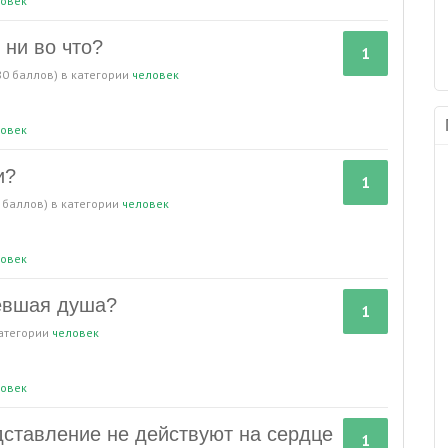
овек
 ни во что?
1
80
баллов)
в категории
человек
овек
и?
1
баллов)
в категории
человек
овек
евшая душа?
1
категории
человек
овек
дставление не действуют на сердце
1