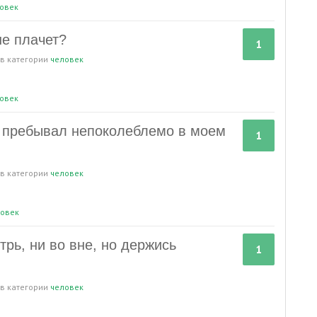
овек
не плачет?
1
в категории
человек
овек
й пребывал непоколеблемо в моем
1
в категории
человек
овек
трь, ни во вне, но держись
1
в категории
человек