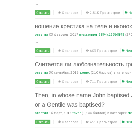
...
0 голосов
2.81K Просмотров
Ч
Открыть
ношение крестика на теле и иконок
ответил
03 февраль, 2017
messenger_5894c153b8f98
(
27
...
0 голосов
603 Просмотров
Чел
Открыть
Считается ли любознательность г
ответил
30 сентябрь, 2016
денис
(
210
баллов)
в категор
0 голосов
711 Просмотров
Чел
Открыть
Then, in whose name John baptised
or a Gentile was baptised?
ответил
16 март, 2016
favor
(
1,500
баллов)
в категории
ч
0 голосов
451 Просмотров
Чел
Открыть