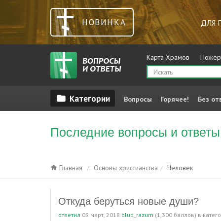
НОВИНКА
ДЛЯ 
Карта Храмов
Пожер
Вопросы
Горячее!
Без от
Последние вопросы и ответы
Главная
Основы христианства
Человек
Откуда беруться новые души?
ответил
05 март, 2018
blud_razum
(
1,300
баллов)
в катег