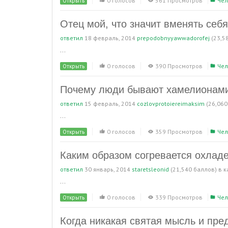
0 голосов
561 Просмотров
Чел
Открыть
Отец мой, что значит вменять себя
ответил
18 февраль, 2014
prepodobnyyawwadorofej
(
23,5
...
0 голосов
390 Просмотров
Чел
Открыть
Почему люди бывают хамелионам
ответил
15 февраль, 2014
cozlovprotoiereimaksim
(
26,060
...
0 голосов
359 Просмотров
Чел
Открыть
Каким образом согревается охлад
ответил
30 январь, 2014
staretsleonid
(
21,540
баллов)
в 
...
0 голосов
339 Просмотров
Чел
Открыть
Когда никакая святая мысль и пре