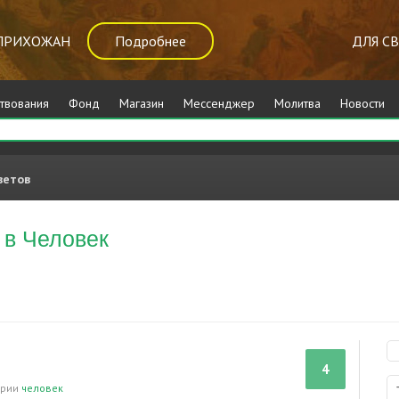
ПРИХОЖАН
Подробнее
ДЛЯ С
твования
Фонд
Магазин
Мессенджер
Молитва
Новости
ветов
 в Человек
4
ории
человек