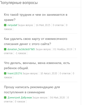
Популярные вопросы
Кто такой трудник и чем он занимается в
храме?
nelyubof
Задан вопрос
16 Май, 2025
0 ответов
0
голосов
Как удалить свою карту от ежемесячного
списания денег с этого сайта?
donation_5a2dccbcb79d5
Задан вопрос
01 Ноябрь, 2019
3
ответов
-1 голосов
Что делать, венчаны, жена изменила, есть
ребенок общий.
hram120276
Задан вопрос
10 Август, 2020
0 ответов
0
голосов
Прошу написать рекомендацию для
поступления в семинарию
Димитрий Добряков
Задан вопрос
06 Май, 2020
0
ответов
0 голосов