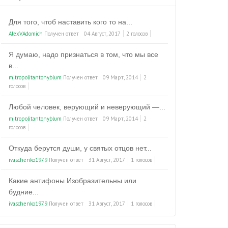
Для того, чтоб наставить кого то на...
AlexVAdomich
Получен ответ
04 Август, 2017
2 голосов
Я думаю, надо признаться в том, что мы все
в...
mitropolitantonyblum
Получен ответ
09 Март, 2014
2
голосов
Любой человек, верующий и неверующий —...
mitropolitantonyblum
Получен ответ
09 Март, 2014
2
голосов
Откуда берутся души, у святых отцов нет...
ivaschenko1979
Получен ответ
31 Август, 2017
1 голосов
Какие антифоны Изобразительны или
будние...
ivaschenko1979
Получен ответ
31 Август, 2017
1 голосов