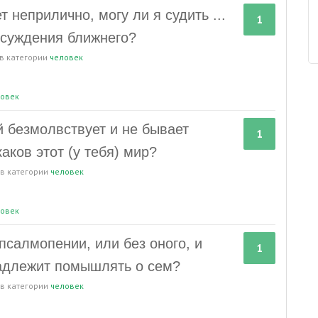
т неприлично, могу ли я судить ...
1
осуждения ближнего?
в категории
человек
овек
й безмолвствует и не бывает
1
каков этот (у тебя) мир?
в категории
человек
овек
салмопении, или без оного, и
1
надлежит помышлять о сем?
в категории
человек