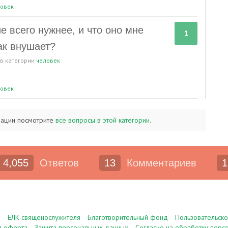
овек
е всего нужнее, и что оно мне
1
ак внушает?
в категории
человек
овек
мации посмотрите
все вопросы в этой категории
.
4,055
Ответов
13
Комментариев
1
е
ЕЛК священослужителя
Благотворительный фонд
Пользовательск
я оферта
Защита персональных данных
Согласие на обработку перс