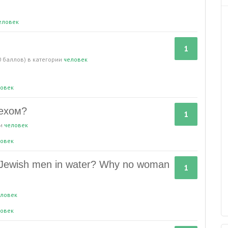
еловек
1
0
баллов)
в категории
человек
овек
рехом?
1
ии
человек
овек
 Jewish men in water? Why no woman
1
еловек
овек