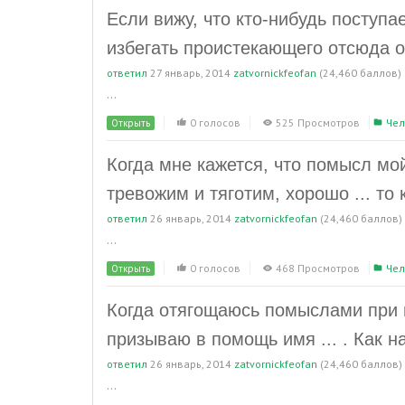
Если вижу, что кто-нибудь поступае
избегать проистекающего отсюда 
ответил
27 январь, 2014
zatvornickfeofan
(
24,460
баллов)
...
0 голосов
525 Просмотров
Чел
Открыть
Когда мне кажется, что помысл мо
тревожим и тяготим, хорошо ... то 
ответил
26 январь, 2014
zatvornickfeofan
(
24,460
баллов)
...
0 голосов
468 Просмотров
Чел
Открыть
Когда отягощаюсь помыслами при п
призываю в помощь имя ... . Как 
ответил
26 январь, 2014
zatvornickfeofan
(
24,460
баллов)
...