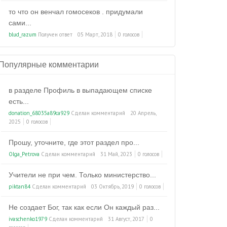
то что он венчал гомосеков . придумали
сами...
blud_razum
Получен ответ
05 Март, 2018
0 голосов
Популярные комментарии
в разделе Профиль в выпадающем списке
есть...
donation_68035a89ca929
Сделан комментарий
20 Апрель,
2025
0 голосов
Прошу, уточните, где этот раздел про...
Olga_Petrova
Сделан комментарий
31 Май, 2023
0 голосов
Учители не при чем. Только министерство...
piktan84
Сделан комментарий
03 Октябрь, 2019
0 голосов
Не создает Бог, так как если Он каждый раз...
ivaschenko1979
Сделан комментарий
31 Август, 2017
0