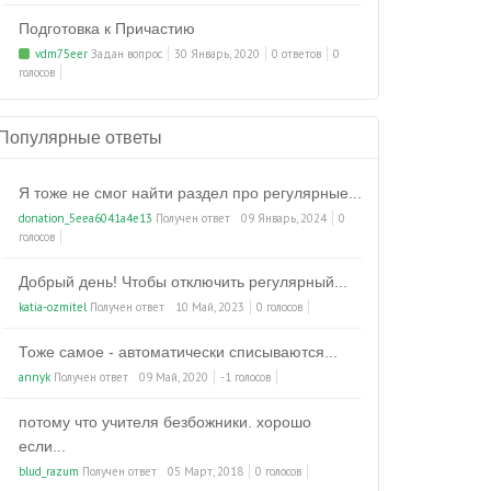
Подготовка к Причастию
vdm75eer
Задан вопрос
30 Январь, 2020
0 ответов
0
голосов
Популярные ответы
Я тоже не смог найти раздел про регулярные...
donation_5eea6041a4e13
Получен ответ
09 Январь, 2024
0
голосов
Добрый день! Чтобы отключить регулярный...
katia-ozmitel
Получен ответ
10 Май, 2023
0 голосов
Тоже самое - автоматически списываются...
annyk
Получен ответ
09 Май, 2020
-1 голосов
потому что учителя безбожники. хорошо
если...
blud_razum
Получен ответ
05 Март, 2018
0 голосов