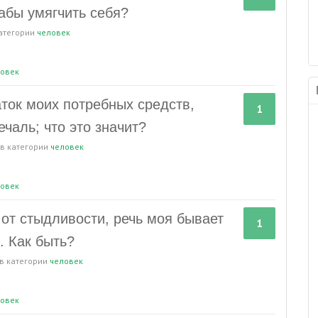
дабы умягчить себя?
категории
человек
овек
ток моих потребных средств,
1
ечаль; что это значит?
в категории
человек
овек
от стыдливости, речь моя бывает
1
. Как быть?
в категории
человек
овек