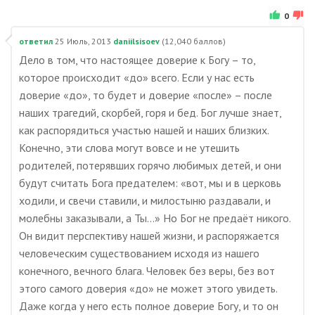
0
ответил
25 Июль, 2013
daniilsisoev
(
12,040
баллов)
Дело в том, что настоящее доверие к Богу – то,
которое происходит «до» всего. Если у нас есть
доверие «до», то будет и доверие «после» – после
наших трагедий, скорбей, горя и бед. Бог лучше знает,
как распорядиться участью нашей и наших близких.
Конечно, эти слова могут вовсе и не утешить
родителей, потерявших горячо любимых детей, и они
будут считать Бога предателем: «вот, мы и в церковь
ходили, и свечи ставили, и милостыню раздавали, и
молебны заказывали, а Ты…» Но Бог не предаёт никого.
Он видит перспективу нашей жизни, и распоряжается
человеческим существованием исходя из нашего
конечного, вечного блага. Человек без веры, без вот
этого самого доверия «до» не может этого увидеть.
Даже когда у него есть полное доверие Богу, и то он