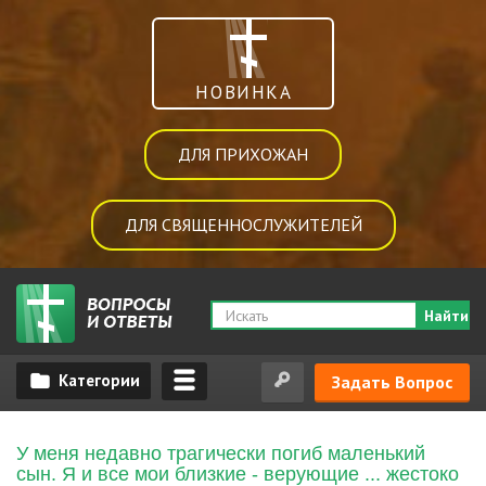
НОВИНКА
ДЛЯ ПРИХОЖАН
ДЛЯ СВЯЩЕННОСЛУЖИТЕЛЕЙ
Найти
Задать Вопрос
У меня недавно трагически погиб маленький
сын. Я и все мои близкие - верующие ... жестоко