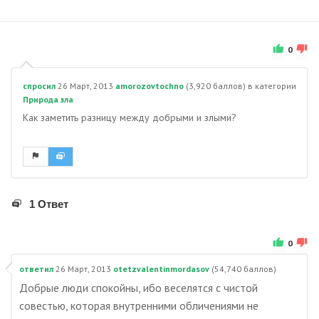
0
спросил
26 Март, 2013
amorozovtochno
(
3,920
баллов)
в категории
Природа зла
Как заметить разницу между добрыми и злыми?
1 Ответ
0
ответил
26 Март, 2013
otetzvalentinmordasov
(
54,740
баллов)
Добрые люди спокойны, ибо веселятся с чистой
совестью, которая внутренними обличениями не