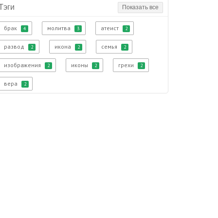
Тэги
Показать все
брак
молитва
атеист
4
3
2
развод
икона
семья
2
2
2
изображения
иконы
грехи
2
2
2
вера
2