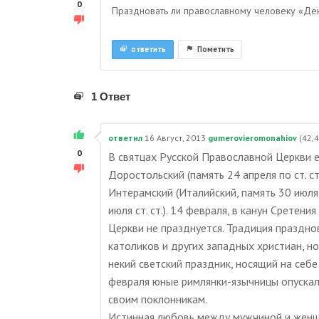
0
Праздновать ли православному человеку «Ден
ответить
Пометить
1 Ответ
ответил
16 Август, 2013
gumerovieromonahiov
(
42,
0
В святцах Русской Православной Церкви е
Доростольский (память 24 апреля по ст. с
Интерамский (Италийский, память 30 июля 
июля ст. ст.). 14 февраля, в канун Сретен
Церкви не празднуется. Традиция праздно
католиков и других западных христиан, н
некий светский праздник, носящий на себе
февраля юные римлянки-язычницы опускал
своим поклонникам.
Истинная любовь между мужчиной и женщ