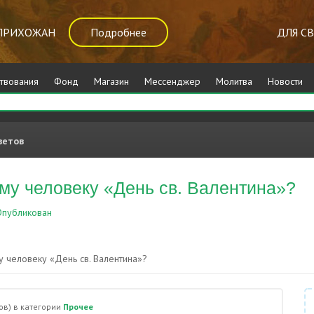
ПРИХОЖАН
Подробнее
ДЛЯ С
твования
Фонд
Магазин
Мессенджер
Молитва
Новости
ветов
му человеку «День св. Валентина»?
публикован
Прочее
 человеку «День св. Валентина»?
ов)
в категории
Прочее