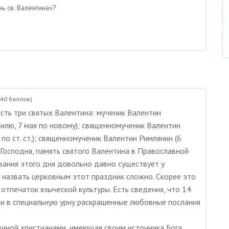
ь св. Валентина»?
440
баллов)
сть три святых Валентина: мученик Валентин
тилю, 7 мая по новому); священномученик Валентин
по ст. ст.); священномученик Валентин Римлянин (6
ия Господня, память святого Валентина в Православной
вания этого дня довольно давно существует у
о назвать церковным этот праздник сложно. Скорее это
 отпечаток языческой культуры. Есть сведения, что 14
и в специальную урну раскрашенные любовные послания
иной христианами, имеющая своим источника Бога,