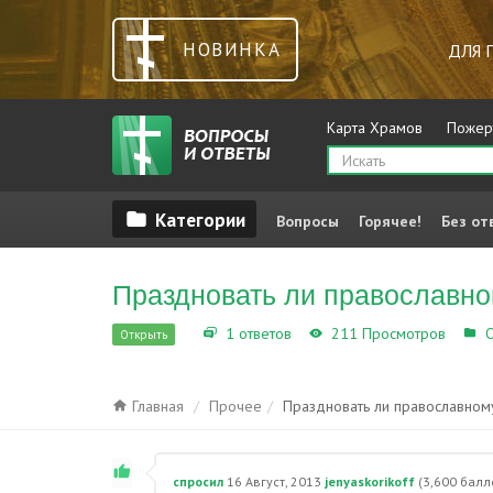
НОВИНКА
ДЛЯ 
Карта Храмов
Пожер
Вопросы
Горячее!
Без от
Праздновать ли православно
1 ответов
211 Просмотров
О
Открыть
Главная
Прочее
Праздновать ли православному
спросил
16 Август, 2013
jenyaskorikoff
(
3,600
балл