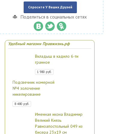
Спросите У Ваших Друзей
Поделиться в социальных сетях
Удобный магазин Правжизнь.рф
Вкладыш в кадило 6-ти
гранное
1 980 руб.
Подсвечник номерной
№4 золочение
никелирование
8 480 руб.
Именная икона Владимир
Великий Князь
Равноапостольный 049 из
бисера 23х19 см