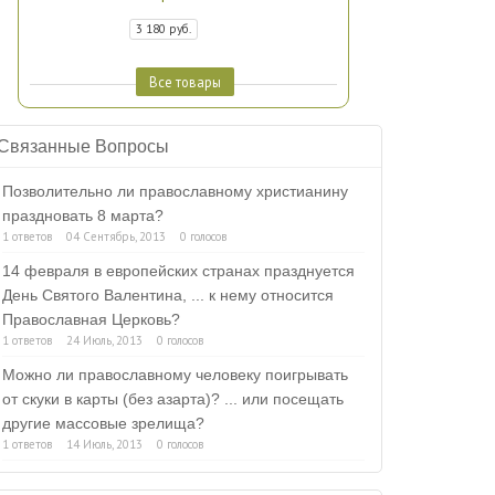
3 180 руб.
Все товары
Связанные Вопросы
Позволительно ли православному христианину
праздновать 8 марта?
1 ответов
04 Сентябрь, 2013
0 голосов
14 февраля в европейских странах празднуется
День Святого Валентина, ... к нему относится
Православная Церковь?
1 ответов
24 Июль, 2013
0 голосов
Можно ли православному человеку поигрывать
от скуки в карты (без азарта)? ... или посещать
другие массовые зрелища?
1 ответов
14 Июль, 2013
0 голосов