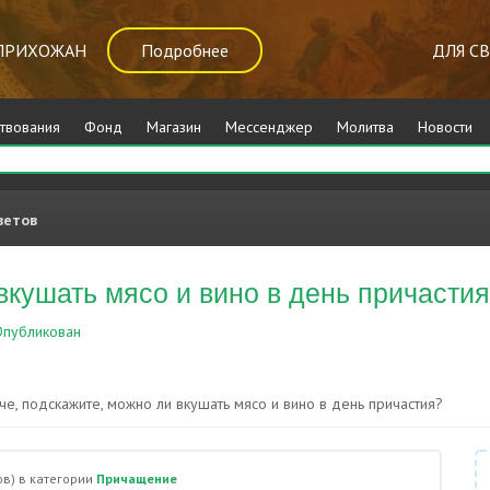
ПРИХОЖАН
Подробнее
ДЛЯ С
твования
Фонд
Магазин
Мессенджер
Молитва
Новости
ветов
вкушать мясо и вино в день причасти
публикован
Причащение
че, подскажите, можно ли вкушать мясо и вино в день причастия?
в)
в категории
Причащение