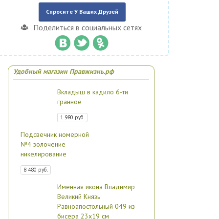
Спросите У Ваших Друзей
Поделиться в социальных сетях
Удобный магазин Правжизнь.рф
Вкладыш в кадило 6-ти
гранное
1 980 руб.
Подсвечник номерной
№4 золочение
никелирование
8 480 руб.
Именная икона Владимир
Великий Князь
Равноапостольный 049 из
бисера 23х19 см