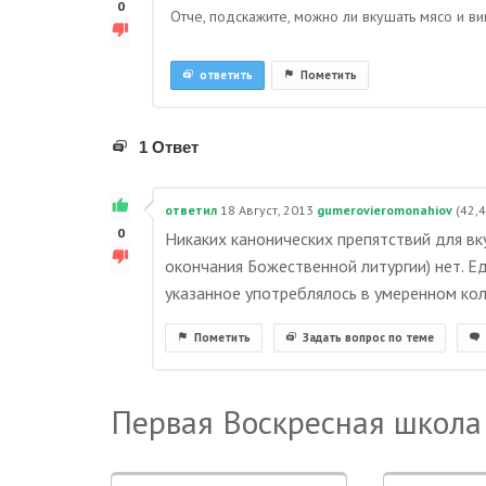
0
Отче, подскажите, можно ли вкушать мясо и ви
ответить
Пометить
1 Ответ
ответил
18 Август, 2013
gumerovieromonahiov
(
42,
0
Никаких канонических препятствий для вк
окончания Божественной литургии) нет. 
указанное употреблялось в умеренном кол
Пометить
Задать вопрос по теме
Первая Воскресная школа