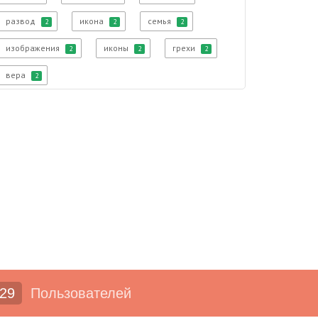
развод
икона
семья
2
2
2
изображения
иконы
грехи
2
2
2
вера
2
29
Пользователей