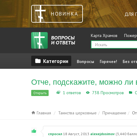
НОВИНКА
ДЛЯ 
Карта Храмов
Пожер
Вопросы
Горячее!
Без от
Отче, подскажите, можно ли 
1 ответов
738 Просмотров
О
Открыть
Главная
Таинства церковные
Причащение
От
спросил
18 Август, 2013
alexejdosimov
(
3,440
балло