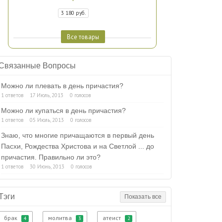
3 180 руб.
Все товары
Связанные Вопросы
Можно ли плевать в день причастия?
1 ответов
17 Июль, 2013
0 голосов
Можно ли купаться в день причастия?
1 ответов
05 Июль, 2013
0 голосов
Знаю, что многие причащаются в первый день
Пасхи, Рождества Христова и на Светлой ... до
причастия. Правильно ли это?
1 ответов
30 Июнь, 2013
0 голосов
Тэги
Показать все
брак
молитва
атеист
4
3
2