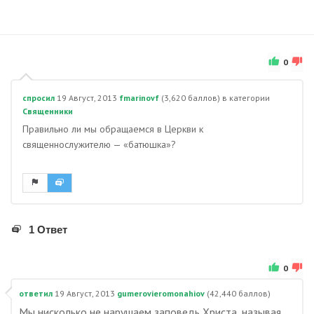
0
спросил
19 Август, 2013
fmarinovf
(
3,620
баллов)
в категории
Священники
Правильно ли мы обращаемся в Церкви к
священнослужителю — «батюшка»?
1 Ответ
0
ответил
19 Август, 2013
gumerovieromonahiov
(
42,440
баллов)
Мы нисколько не нарушаем заповедь Христа, называя