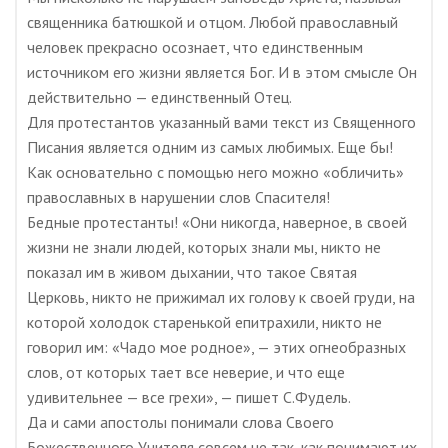
священника батюшкой и отцом. Любой православный
человек прекрасно осознает, что единственным
источником его жизни является Бог. И в этом смысле Он
действительно — единственный Отец.
Для протестантов указанный вами текст из Священного
Писания является одним из самых любимых. Еще бы!
Как основательно с помощью него можно «обличить»
православных в нарушении слов Спасителя!
Бедные протестанты! «Они никогда, наверное, в своей
жизни не знали людей, которых знали мы, никто не
показал им в живом дыхании, что такое Святая
Церковь, никто не прижимал их голову к своей груди, на
которой холодок старенькой епитрахили, никто не
говорил им: «Чадо мое родное», — этих огнеобразных
слов, от которых тает все неверие, и что еще
удивительнее — все грехи», — пишет С.Фудель.
Да и сами апостолы понимали слова Своего
Божественного Учителя совсем не так, как понимают их