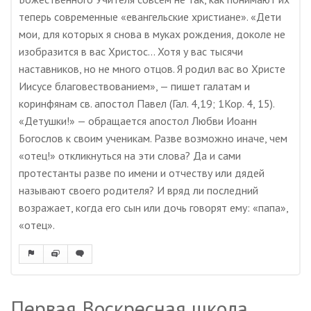
теперь современные «евангельские христиане». «Дети
мои, для которых я снова в муках рождения, доколе не
изобразится в вас Христос… Хотя у вас тысячи
наставников, но не много отцов. Я родил вас во Христе
Иисусе благовествованием», — пишет галатам и
коринфянам св. апостол Павел (Гал. 4,19; 1Кор. 4, 15).
«Детушки!» — обращается апостол Любви Иоанн
Богослов к своим ученикам. Разве возможно иначе, чем
«отец!» откликнуться на эти слова? Да и сами
протестанты разве по имени и отчеству или дядей
называют своего родителя? И вряд ли последний
возражает, когда его сын или дочь говорят ему: «папа»,
«отец».
Первая Воскресная школа