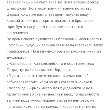
вареной пищи и не пьют вина, но, живя в горах, всегда
славословят Бога молитвами и песнями по уставу
Церкви. Когда же наступает время вкусить пищу,
каждый из них, взяв серп, отправляется бродить по
горе, будто пасущееся животное, и питается
растениями».
Во время своего путешествия блаженный Иоанн Мосх и
Софроний (будущий великий святитель) встречали таких
подвижников. Приведу некоторые их рассказы из «Луга
духовного».
«Жизнь Георгия Каппадокийского и обретение тела
Петра, пустынника святого Иордана»:
«В другой раз тот же отец наш поведал нам: «Я
собирался строить храм во имя святого Кириака в
Фаселаиде. Вырыли место для фундамента. И вот
является мне во сне неизвестный инок, по наружности
великий подвижник. Нижнее платье на нем было из
пальмовых листьев, на плечах — короткая мантия из