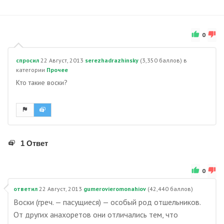
0
спросил
22 Август, 2013
serezhadrazhinsky
(
3,350
баллов)
в
категории
Прочее
Кто такие воски?
1 Ответ
0
ответил
22 Август, 2013
gumerovieromonahiov
(
42,440
баллов)
Воски (греч. — пасущиеся) — особый род отшельников.
От других анахоретов они отличались тем, что