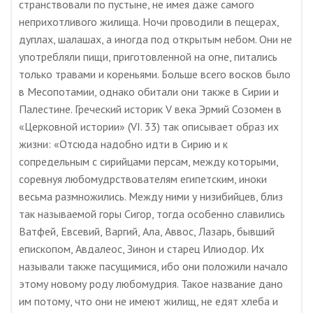
странствовали по пустыне, не имея даже самого
неприхотливого жилища. Ночи проводили в пещерах,
дуплах, шалашах, а иногда под открытым небом. Они не
употребляли пищи, приготовленной на огне, питались
только травами и кореньями. Больше всего восков было
в Месопотамии, однако обитали они также в Сирии и
Палестине. Греческий историк V века Эрмий Созомен в
«Церковной истории» (VI. 33) так описывает образ их
жизни: «Отсюда надобно идти в Сирию и к
сопредельным с сирийцами персам, между которыми,
соревнуя любомудрствователям египетским, иноки
весьма размножились. Между ними у низибийцев, близ
так называемой горы Сигор, тогда особенно славились
Ватфей, Евсевий, Варгий, Ала, Аввос, Лазарь, бывший
епископом, Авдалеос, Зинон и старец Илиодор. Их
называли также пасущимися, ибо они положили начало
этому новому роду любомудрия. Такое название дано
им потому, что они не имеют жилищ, не едят хлеба и