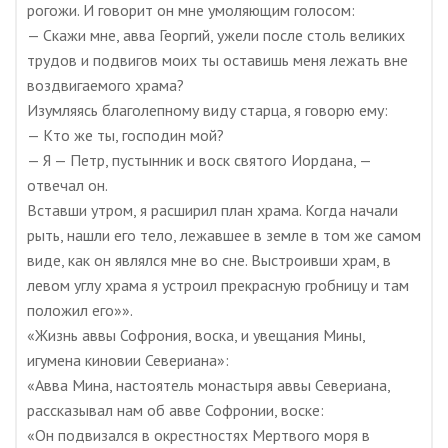
рогожи. И говорит он мне умоляющим голосом:
— Скажи мне, авва Георгий, ужели после столь великих
трудов и подвигов моих ты оставишь меня лежать вне
воздвигаемого храма?
Изумляясь благолепному виду старца, я говорю ему:
— Кто же ты, господин мой?
— Я — Петр, пустынник и воск святого Иордана, —
отвечал он.
Вставши утром, я расширил план храма. Когда начали
рыть, нашли его тело, лежавшее в земле в том же самом
виде, как он являлся мне во сне. Выстроивши храм, в
левом углу храма я устроил прекрасную гробницу и там
положил его»».
«Жизнь аввы Софрония, воска, и увещания Мины,
игумена киновии Севериана»:
«Авва Мина, настоятель монастыря аввы Севериана,
рассказывал нам об авве Софронии, воске:
«Он подвизался в окрестностях Мертвого моря в