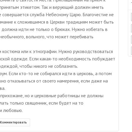
 принятым этикетом. Так и верующий должен иметь
е совершается служба Небесному Царю. Благочестие не
имание к сложившимся в Церкви традициям может быть
ь должна идти не только о брюках. Нужно избегать в
 необычного, вольного, что может перебивать
 костюма или к этнографии. Нужно руководствоваться
нской одежде. Если какая-то необходимость побуждает
одеждой, чтобы никого не соблазнять.
ум. Если кто-то не собирался идти в церковь, а потом
жно отказываться от своего намерения, если даже на
ва.
о прихожане, но и церковные работницы не должны
лать только священник, если будет на то
 и любовью.
Комментировать