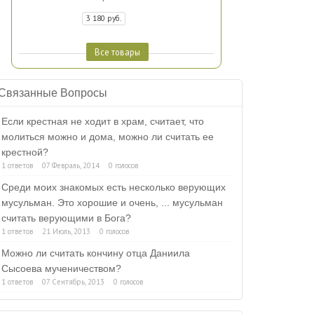
3 180 руб.
Все товары
Связанные Вопросы
Если крестная не ходит в храм, считает, что
молиться можно и дома, можно ли считать ее
крестной?
1 ответов
07 Февраль, 2014
0 голосов
Среди моих знакомых есть несколько верующих
мусульман. Это хорошие и очень, ... мусульман
считать верующими в Бога?
1 ответов
21 Июль, 2013
0 голосов
Можно ли считать кончину отца Даниила
Сысоева мученичеством?
1 ответов
07 Сентябрь, 2013
0 голосов