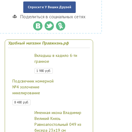
Спросите У Ваших Друзей
Поделиться в социальных сетях
Удобный магазин Правжизнь.рф
Вкладыш в кадило 6-ти
гранное
1 980 руб.
Подсвечник номерной
№4 золочение
никелирование
8 480 руб.
Именная икона Владимир
Великий Князь
Равноапостольный 049 из
бисера 23х19 см