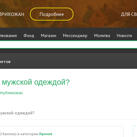
ПРИХОЖАН
Подробнее
ДЛЯ С
твования
Фонд
Магазин
Мессенджер
Молитва
Новости
ветов
и мужской одеждой?
публикован
Прочее
 мужской одеждой?
0
баллов)
в категории
Прочее