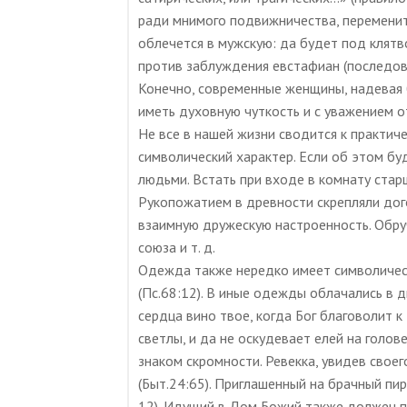
ради мнимого подвижничества, переменит
облечется в мужскую: да будет под клятв
против заблуждения евстафиан (последов
Конечно, современные женщины, надевая 
иметь духовную чуткость и с уважением о
Не все в нашей жизни сводится к практич
символический характер. Если об этом б
людьми. Встать при входе в комнату старш
Рукопожатием в древности скрепляли дог
взаимную дружескую настроенность. Обр
союза и т. д.
Одежда также нередко имеет символическ
(Пс.68:12). В иные одежды облачались в д
сердца вино твое, когда Бог благоволит 
светлы, и да не оскудевает елей на голов
знаком скромности. Ревекка, увидев свое
(Быт.24:65). Приглашенный на брачный п
12). Идущий в Дом Божий также должен п