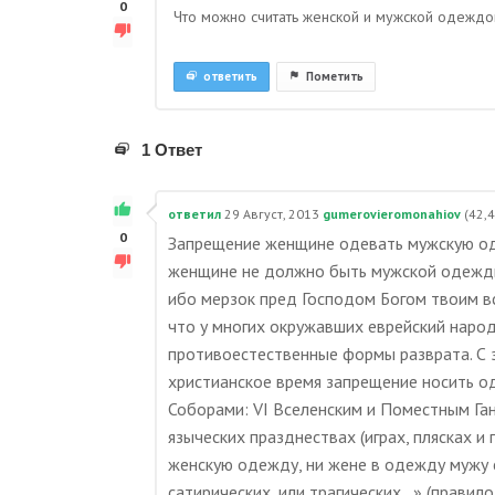
0
Что можно считать женской и мужской одеждо
ответить
Пометить
1 Ответ
ответил
29 Август, 2013
gumerovieromonahiov
(
42,
0
Запрещение женщине одевать мужскую од
женщине не должно быть мужской одежды,
ибо мерзок пред Господом Богом твоим вся
что у многих окружавших еврейский наро
противоестественные формы разврата. С 
христианское время запрещение носить о
Соборами: VI Вселенским и Поместным Га
языческих празднествах (играх, плясках и
женскую одежду, ни жене в одежду мужу с
сатирических, или трагических…» (правило