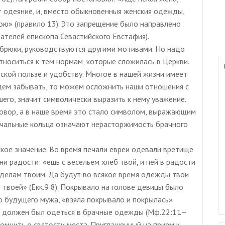
 одеяние, и, вместо обыкновенныя женския одежды,
ою» (правило 13). Это запрещение было направлено
ателей епископа Севастийского Евстафия).
брюки, руководствуются другими мотивами. Но надо
тноситься к тем нормам, которые сложилась в Церкви.
еской пользе и удобству. Многое в нашей жизни имеет
удем забывать, то можем осложнить наши отношения с
его, значит символически выразить к нему уважение.
овор, а в наше время это стало символом, выражающим
учальные кольца означают нерасторжимость брачного
ое значение. Во время печали евреи одевали вретище
ни радости: «ешь с весельем хлеб твой, и пей в радости
к делам твоим. Да будут во всякое время одежды твои
е твоей» (Екк.9:8). Покрывало на голове девицы было
го будущего мужа, «взяла покрывало и покрылась»
ир должен был одеться в брачные одежды (Мф.22:11–
омнить о святости места. Приглашенный на прием к