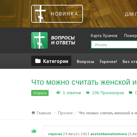
НОВИНКА
ДЛЯ 
Карта Храмов
Пожер
Вопросы
Горячее!
Без от
Что можно считать женской 
1 ответов
206 Просмотров
О
Открыть
Главная
Прочее
Что можно считать женской и
спросил
29 Август, 2013
anzhelikamahlemova
(
3,46