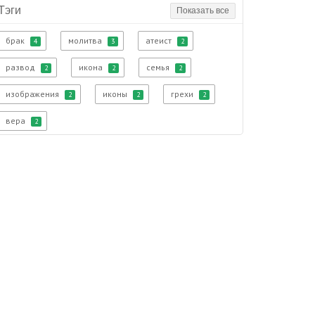
Тэги
Показать все
брак
молитва
атеист
4
3
2
развод
икона
семья
2
2
2
изображения
иконы
грехи
2
2
2
вера
2