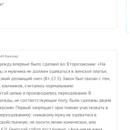
й?
440
баллов)
ежду впервые было сделано во Второзаконии: «На
 и мужчина не должен одеваться в женское платье,
кий делающий сие» (Вт.22:5). Закон был связан с тем,
д язычников, считались нормальными
этой целью и производились переодевания. В
дежды, не соответствующие полу, были сделаны двумя
нгрским. Первый запрещает христианам участвовать в
 переодеваниях): «никакому мужу не одеватися в
войственную; не носити личин комических, или
 62). Гангрский собор постановил: «Аще некая жена,