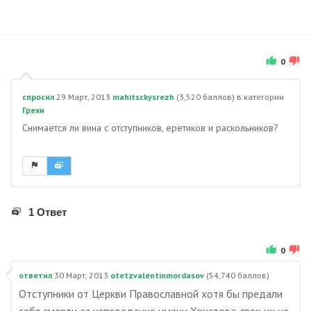
0
спросил
29 Март, 2013
mahitsckysrezh
(
3,520
баллов)
в категории
Грехи
Снимается ли вина с отступников, еретиков и раскольников?
1 Ответ
0
ответил
30 Март, 2013
otetzvalentinmordasov
(
54,740
баллов)
Отступники от Церкви Православной хотя бы предали