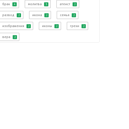
брак
молитва
атеист
4
3
2
развод
икона
семья
2
2
2
изображения
иконы
грехи
2
2
2
вера
2