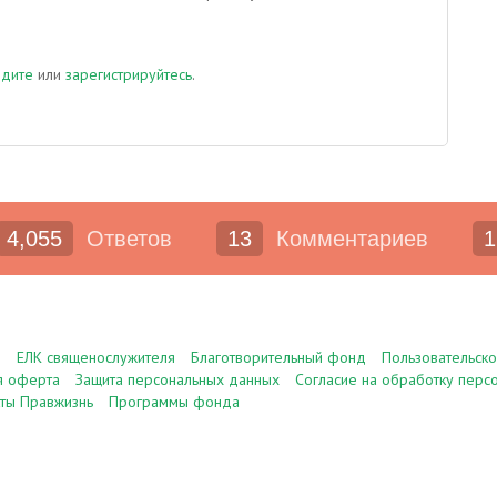
йдите
или
зарегистрируйтесь
.
4,055
Ответов
13
Комментариев
1
е
ЕЛК священослужителя
Благотворительный фонд
Пользовательск
я оферта
Защита персональных данных
Согласие на обработку перс
ты Правжизнь
Программы фонда