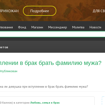
ПРИХОЖАН
Подробнее
ДЛЯ С
твования
Фонд
Магазин
Мессенджер
Молитва
Новости
ветов
плении в брак брать фамилию мужа?
публикован
Любовь, семья и брак
а ли девушка при вступлении в брак брать фамилию мужа?
0
баллов)
в категории
Любовь, семья и брак