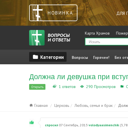
НОВИНКА
ДЛЯ 
Карта Храмов
Пожер
Вопросы
Горячее!
Без от
Должна ли девушка при всту
1 ответов
290 Просмотров
О
Открыть
Главная
Церковь
Любовь, семья и брак
Должн
спросил
07 Сентябрь, 2013
volodyaasimenchik
(
3,78