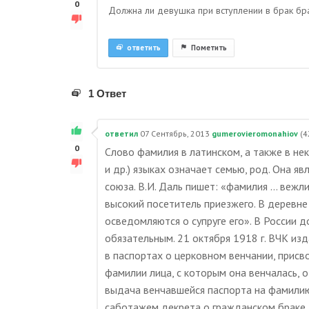
0
Должна ли девушка при вступлении в брак б
ответить
Пометить
1 Ответ
ответил
07 Сентябрь, 2013
gumerovieromonahiov
(
4
0
Слово фамилия в латинском, а также в не
и др.) языках означает семью, род. Она 
союза. В.И. Даль пишет: «фамилия … вежл
высокий посетитель приезжего. В деревне 
осведомляются о супруге его». В России
обязательным. 21 октября 1918 г. ВЧК из
в паспортах о церковном венчании, присв
фамилии лица, с которым она венчалась, о
выдача венчавшейся паспорта на фамилию 
саботажем декрета о гражданском браке, 