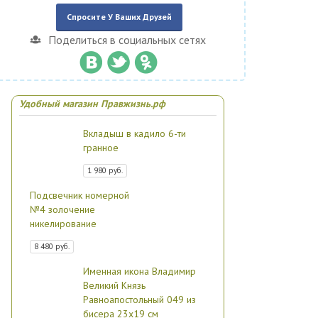
Спросите У Ваших Друзей
Поделиться в социальных сетях
Удобный магазин Правжизнь.рф
Вкладыш в кадило 6-ти
гранное
1 980 руб.
Подсвечник номерной
№4 золочение
никелирование
8 480 руб.
Именная икона Владимир
Великий Князь
Равноапостольный 049 из
бисера 23х19 см