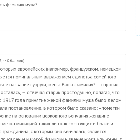
рать фамилию мужа?
2,440
баллов)
которых европейских (например, французском, немецком
является номинальным выражением единства семейного
ивое название супруги, жены. Ваша фамилия? — спросил
осталась, — отвечал старик простодушно, полагая, что
 до 1917 года принятие женой фамилии мужа было делом
дала постановление, в котором было сказано: «пометки
оение на основании церковного венчания женщине
тметка милицией таких лиц как состоящих в браке и
гражданина, с которым она венчалась, является
присвоением чужой фамилии и звания мужа или жены, т.