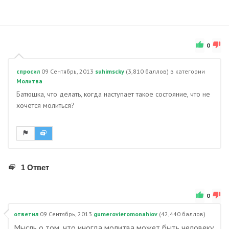
0
спросил
09 Сентябрь, 2013
suhimscky
(
3,810
баллов)
в категории
Молитва
Батюшка, что делать, когда наступает такое состояние, что не
хочется молиться?
1 Ответ
0
ответил
09 Сентябрь, 2013
gumerovieromonahiov
(
42,440
баллов)
Мысль о том, что иногда молитва может быть человеку