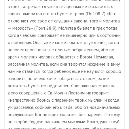
в грех, встречается уже в священных ветхозаветных
книгах: «молитва его да будет в грех» (Пс.108:7) «Кто
отклоняет ухо свое от слушания закона, того и молитва
— мерзость» (Прит.28:9). Молитва бывает в грех тогда,
когда человек совершает ее лицемерно или в состоянии
озлобления. Она также может быть в осуждение, когда
человек произносит ее с явным небрежением, ибо во
время моления человек общается с Богом. Неумелая,
рассеянная молитва, если она творится искренне, в вину
нам не ставится. Когда ребенок еще не научился хорошо
говорить, но очень хочет общаться с отцом, разве
родитель будет им недоволен. Совершенная молитва —
дело совершенных. Св. Иоанн Лествичник говорит:
«непрестанно борись с парением твоих мыслей, и когда
ум рассеялся, собирай его к себе; ибо от новоначальных
послушников Бог не ищет молитвы без парения. Потому
не скорби, будучи расхищаем мыслями. Благодушествуй
и непрестанно воззывай ум ко вниманию; ибо никогда