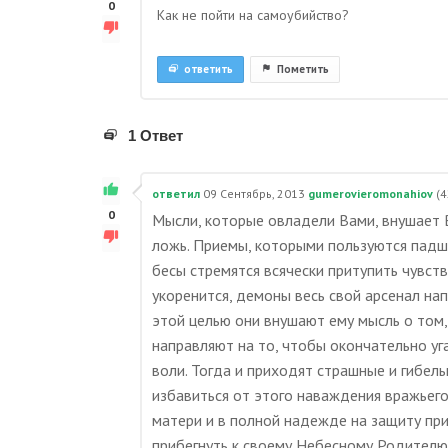
0
Как не пойти на самоубийство?
ответить
Пометить
1 Ответ
ответил
09 Сентябрь, 2013
gumerovieromonahiov
(
4
0
Мысли, которые овладели Вами, внушает Ва
ложь. Приемы, которыми пользуются падш
бесы стремятся всячески притупить чувств
укоренится, демоны весь свой арсенал на
этой целью они внушают ему мысль о том, 
направляют на то, чтобы окончательно уга
воли. Тогда и приходят страшные и гибел
избавиться от этого наваждения вражьего
матери и в полной надежде на защиту пр
прибегнуть к своему Небесному Родител