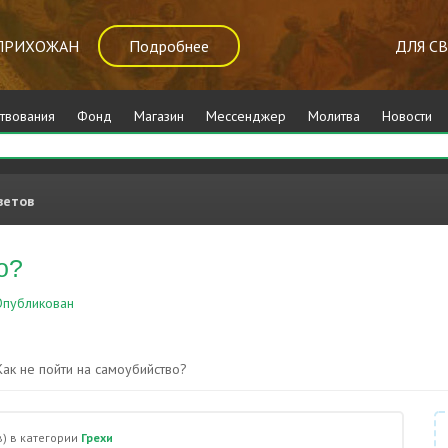
ПРИХОЖАН
Подробнее
ДЛЯ С
твования
Фонд
Магазин
Мессенджер
Молитва
Новости
ветов
о?
публикован
Грехи
Как не пойти на самоубийство?
)
в категории
Грехи