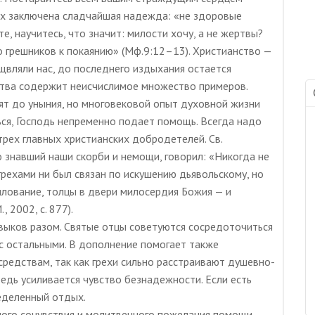
рых заключена сладчайшая надежда: «не здоровые
е, научитесь, что значит: милости хочу, а не жертвы?
о грешников к покаянию» (Мф.9:12–13). Христианство —
рщвляли нас, до последнего издыхания остается
ства содержит неисчислимое множество примеров.
дят до уныния, но многовековой опыт духовной жизни
ься, Господь непременно подает помощь. Всегда надо
трех главных христианских добродетелей. Св.
знавший наши скорби и немощи, говорил: «Никогда не
грехами ни был связан по искушению дьявольскому, но
лование, толцы в двери милосердия Божия — и
 2002, с. 877).
авыков разом. Святые отцы советуются сосредоточиться
и с остальными. В дополнение помогает также
редствам, так как грехи сильно расстраивают душевно-
едь усиливается чувство безнадежности. Если есть
еделенный отдых.
ного сочувствия и молитвенного пожелания помощи