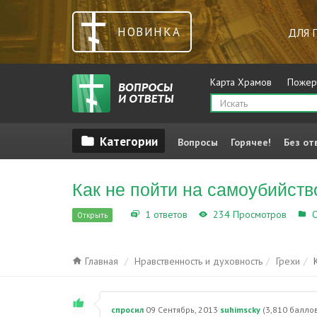
НОВИНКА
ДЛЯ 
Карта Храмов
Пожер
Вопросы
Горячее!
Без от
Как не пойти на самоубийств
1 ответов
234 Просмотров
О
Открыть
Главная
Нравственность и духовность
Грехи
спросил
09 Сентябрь, 2013
suhimscky
(
3,810
баллов