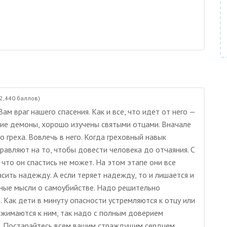
2,440
баллов)
м враг нашего спасения. Как и все, что идет от него —
ие демоны, хорошо изучены святыми отцами. Вначале
о греха. Вовлечь в него. Когда греховный навык
правляют на то, чтобы довести человека до отчаяния. С
что он спастись не может. На этом этапе они все
сить надежду. А если теряет надежду, то и лишается и
ьные мысли о самоубийстве. Надо решительно
. Как дети в минуту опасности устремляются к отцу или
ижимаются к ним, так надо с полным доверием
ю. Постарайтесь всем вашим страждущим сердцем