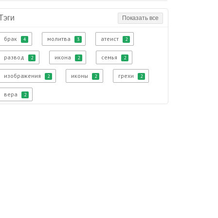
Тэги
Показать все
брак
молитва
атеист
4
3
2
развод
икона
семья
2
2
2
изображения
иконы
грехи
2
2
2
вера
2