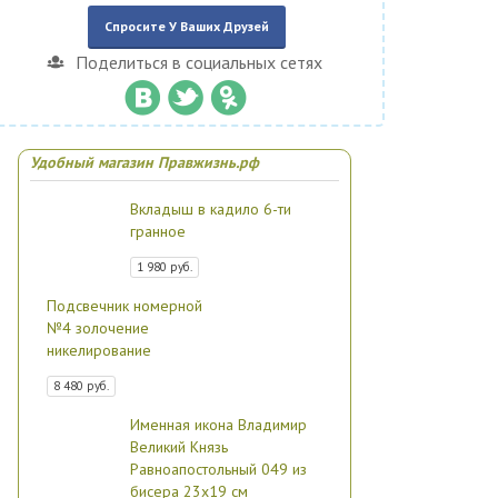
Спросите У Ваших Друзей
Поделиться в социальных сетях
Удобный магазин Правжизнь.рф
Вкладыш в кадило 6-ти
гранное
1 980 руб.
Подсвечник номерной
№4 золочение
никелирование
8 480 руб.
Именная икона Владимир
Великий Князь
Равноапостольный 049 из
бисера 23х19 см