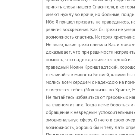
принять слова нашего Спасителя, в кото
имеют нужду во враче, но больные, пойдит
Ибо Я пришел призвать не праведников, н
религия воскресения. Как бы грехи не уме
возможность спастись. История христиан
Не знаю, какие грехи пленили Вас и дово
доказывает, что при решимости исправит
помнить, что надежда является одной из 
праведный Иоанн Кронштадтский, хорошо 
отчаивайся в милости Божией, какими бы 
молись всем сердцем с надеждою на поми
отверзется тебе» (Моя жизнь во Христе, М.,
Не пытайтесь избавиться от греховных н
на главном из них. Тогда легче бороться 
обращение к невредным успокоительным с
эмоциональную сферу. Отчего в свою очер
возможность, хорошо бы и телу дать опр
Примите мои самые теплые слова сердеч