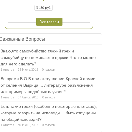
3 180 руб.
Все товары
Связанные Вопросы
Знаю,что самоубийство тяжкий грех и
самоубийцу не поминают в церкви.Что-то можно
для него сделать?
1 ответов
28 Июнь, 2016
0 голосов
Во время В.О.В при отступлении Красной армии
от селения Вырица ... литературе разъяснения
или примеры подобных случаев?
1 ответов
07 Август, 2013
0 голосов
Есть такие грехи (особенно некоторые плотские),
которые говорить на исповеди ... быть отпущены
на общейисповеди)?
1 ответов
30 Июнь, 2013
0 голосов