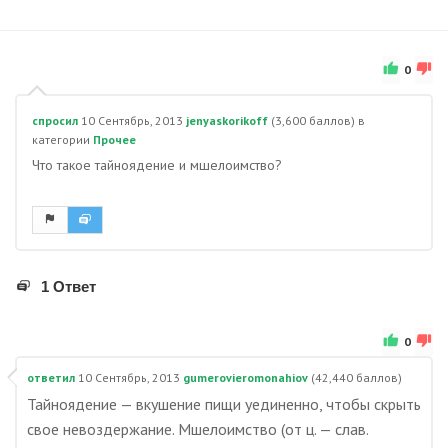
0
спросил
10 Сентябрь, 2013
jenyaskorikoff
(
3,600
баллов)
в
категории
Прочее
Что такое тайноядение и мшелоимство?
1 Ответ
0
ответил
10 Сентябрь, 2013
gumerovieromonahiov
(
42,440
баллов)
Тайноядение — вкушение пищи уединенно, чтобы скрыть
свое невоздержание. Мшелоимство (от ц. — слав.