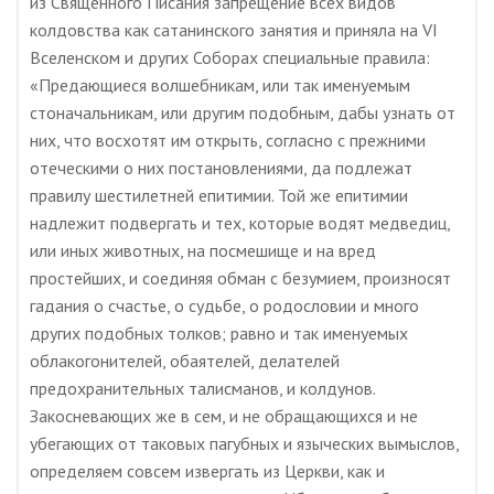
из Священного Писания запрещение всех видов
колдовства как сатанинского занятия и приняла на VI
Вселенском и других Соборах специальные правила:
«Предающиеся волшебникам, или так именуемым
стоначальникам, или другим подобным, дабы узнать от
них, что восхотят им открыть, согласно с прежними
отеческими о них постановлениями, да подлежат
правилу шестилетней епитимии. Той же епитимии
надлежит подвергать и тех, которые водят медведиц,
или иных животных, на посмешище и на вред
простейших, и соединяя обман с безумием, произносят
гадания о счастье, о судьбе, о родословии и много
других подобных толков; равно и так именуемых
облакогонителей, обаятелей, делателей
предохранительных талисманов, и колдунов.
Закосневающих же в сем, и не обращающихся и не
убегающих от таковых пагубных и языческих вымыслов,
определяем совсем извергать из Церкви, как и