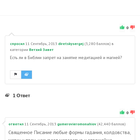
0
спросил
11 Сентябрь, 2013
diretskysergej
(
3,280
баллов)
в
категории
Ветхий Завет
Есть ли в Библии запрет на занятие медитацией и магией?
1 Ответ
0
ответил
11 Сентябрь, 2013
gumerovieromonahiov
(
42,440
баллов)
Священное Писание любые формы гадания, колдовства,