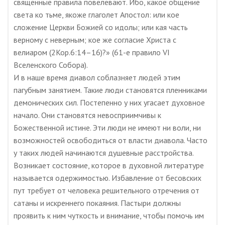
священные правила повелевают. Ибо, какое общение
света ко тьме, якоже глаголет Апостол: или кое
сложение Церкви Божией со идолы; или кая часть
верному с неверным; кое же согласие Христа с
велиаром (2Кор.6:14–16)?» (61-е правило VI
Вселенского Собора).
И в наше время диавол соблазняет людей этим
пагубным занятием. Такие люди становятся пленниками
демонических сил. Постепенно у них угасает духовное
начало. Они становятся невосприимчивы к
Божественной истине. Эти люди не имеют ни воли, ни
возможностей освободиться от власти диавола. Часто
у таких людей начинаются душевные расстройства.
Возникает состояние, которое в духовной литературе
называется одержимостью. Избавление от бесовских
пут требует от человека решительного отречения от
сатаны и искреннего покаяния. Пастыри должны
проявить к ним чуткость и внимание, чтобы помочь им