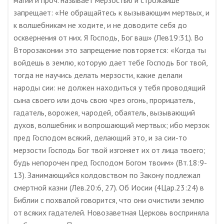
магии и проч. называет мерзостью и строжайше
запрещает: «Не обращайтесь к вызывающим мертвых, и
к волшебникам не ходите, и не доводите себя до
осквернения от них. Я Господь, Бог ваш» (Лев19:31). Во
Второзаконии это запрещение повторяется: «Когда ты
войдешь в землю, которую дает тебе Господь Бог твой,
тогда не научись делать мерзости, какие делали
народы сии: не должен находиться у тебя проводящий
сына своего или дочь свою чрез огонь, прорицатель,
гадатель, ворожея, чародей, обаятель, вызывающий
духов, волшебник и вопрошающий мертвых; ибо мерзок
пред Господом всякий, делающий это, и за сии-то
мерзости Господь Бог твой изгоняет их от лица твоего;
будь непорочен пред Господом Богом твоим» (Вт.18:9-
13). Занимающийся колдовством по Закону подлежал
смертной казни (Лев.20:6, 27). Об Иосии (4Цар.23:24) в
Библии с похвалой говорится, что они очистили землю
от всяких гадателей. Новозаветная Церковь восприняла