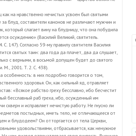
ц как на нравственно нечистых усвоен был святыми
 за блуд, составители канонов не различают мужчин и
к, который слагает вину на блудницу, что она побудила
ается осуждению» (Василий Великий, святитель.
4. С. 147). Согласно 59-му правилу святителя Василия
тится святых таин: два года да плачет, два да слушает,
лько с верными, в восьмой допущен будет до святого
., 2001. Т. 2. С. 438).
а особенность: в них подробно говорится о том,
ственного здоровья. Он, как сильный яд, отравляет
остав: «Всякое рабство греху бесславно, ибо бесчестит
ый бесславный раб греха, ибо, осужденный им
чи скверн и исправляет нечистую работу. Не гнусно ли
предметов постыдных, иметь тело, не отличающееся от
ем и блудодеем? Он отторгается от тела Церкви,
овными удовольствиями, отбрасывается, как ненужное
. На нем диавол отпечатлевает свою гнилость. Внешнее