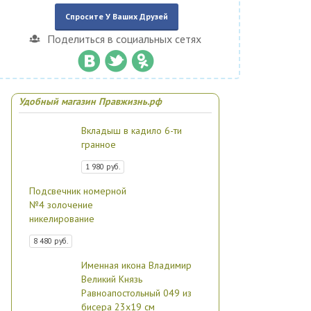
Спросите У Ваших Друзей
Поделиться в социальных сетях
Удобный магазин Правжизнь.рф
Вкладыш в кадило 6-ти
гранное
1 980 руб.
Подсвечник номерной
№4 золочение
никелирование
8 480 руб.
Именная икона Владимир
Великий Князь
Равноапостольный 049 из
бисера 23х19 см