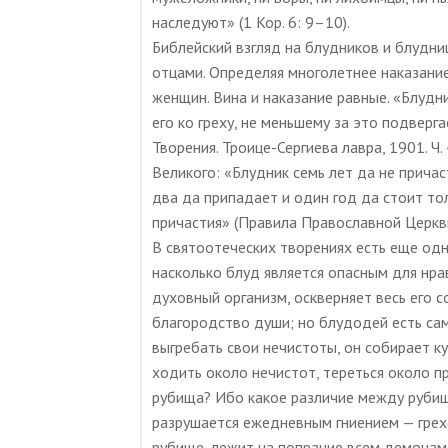
наследуют» (1 Кор. 6: 9–10).
Библейский взгляд на блудников и блудни
отцами. Определяя многолетнее наказание
женщин. Вина и наказание равные. «Блудни
его ко греху, не меньшему за это подверг
Творения. Троице-Сергиева лавра, 1901. Ч. 
Великого: «Блудник семь лет да не причас
два да припадает и один год да стоит то
причастия» (Правила Православной Церкви. М
В святоотеческих творениях есть еще одн
насколько блуд является опасным для нрав
духовный организм, оскверняет весь его с
благородство души; но блудодей есть сам
выгребать свои нечистоты, он собирает ку
ходить около нечистот, тереться около 
рубища? Ибо какое различие между рубищ
разрушается ежедневным гниением — грех
рубище, лежит на попрание всем демонам