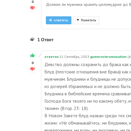
0
Должен ли мужчина хранить целомудрие до 
ответить
Пометить
1 Ответ
ответил
11 Сентябрь, 2013
gumerovieromonahiov
(
4
0
Девство должны сохранить до брака как н
блуд (плотские отношения вне брака) как
мужчинам. Блудники и блудницы не допус
из дочерей Израилевых и не должно быть 
Блудника в библейские времена сравнивал
Господа Бога твоего ни по какому обету, 
твоим» (Втор. 23: 18).
В Новом Завете блуд назван среди тех с
жизни: «Не обманывайтесь: ни блудники, 
мужеложники, ни воры, ни лихоимцы, ни п