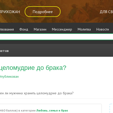
ПРИХОЖАН
Подробнее
ДЛЯ С
твования
Фонд
Магазин
Мессенджер
Молитва
Новости
ветов
целомудрие до брака?
публикован
Любовь, семья и брак
ен ли мужчина хранить целомудрие до брака?
,460
баллов)
в категории
Любовь, семья и брак