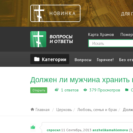
НОВИНКА
ДЛЯ 
Карта Храмов
Пожер
Вопросы
Горячее!
Без от
Должен ли мужчина хранить 
1 ответов
379 Просмотров
О
Открыть
Главная
Церковь
Любовь, семья и брак
Долж
спросил
11 Сентябрь, 2013
anzhelikamahlemova
(
3