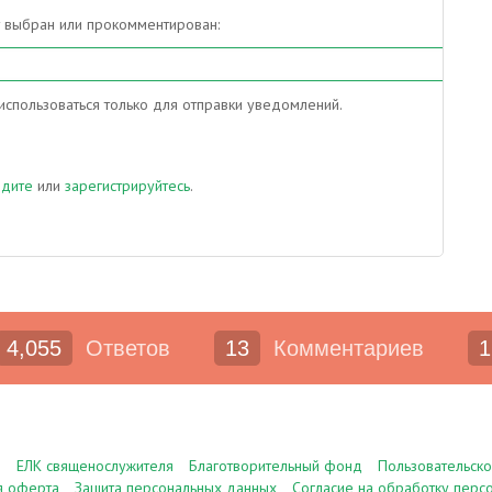
т выбран или прокомментирован:
спользоваться только для отправки уведомлений.
йдите
или
зарегистрируйтесь
.
4,055
Ответов
13
Комментариев
1
е
ЕЛК священослужителя
Благотворительный фонд
Пользовательск
я оферта
Защита персональных данных
Согласие на обработку перс