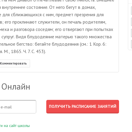
 внутреннее состояние. От него бегут в домах,
е для сближающихся с ним, предмет презрения для
; его проклинают служители, он печаль родителям,
еха и разговора соседям; его отвергают при попытках
 супруг. Видя блудодеяние матерью такого множества
льное бегство: бегайте блудодеяния (см.: 1 Кор. 6:
М., 1865. Ч. 7. С. 453).
Комментировать
 Онлайн
и на сайт школы