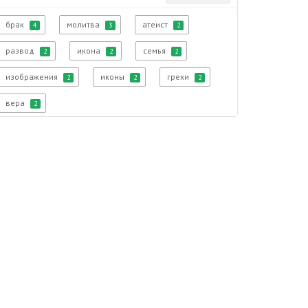
брак
молитва
атеист
4
3
2
развод
икона
семья
2
2
2
изображения
иконы
грехи
2
2
2
вера
2