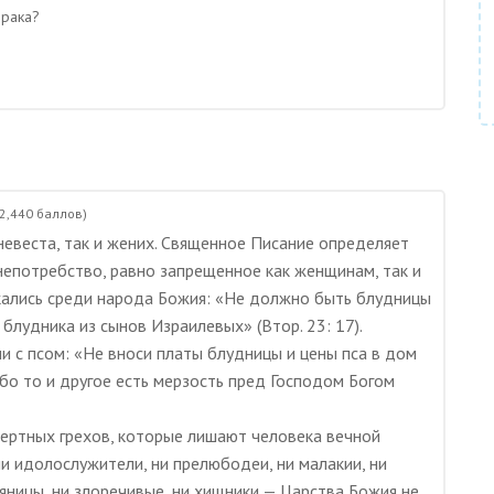
брака?
2,440
баллов)
евеста, так и жених. Священное Писание определяет
 непотребство, равно запрещенное как женщинам, так и
кались среди народа Божия: «Не должно быть блудницы
блудника из сынов Израилевых» (Втор. 23: 17).
и с псом: «Не вноси платы блудницы и цены пса в дом
ибо то и другое есть мерзость пред Господом Богом
мертных грехов, которые лишают человека вечной
ни идолослужители, ни прелюбодеи, ни малакии, ни
ьяницы, ни злоречивые, ни хищники — Царства Божия не