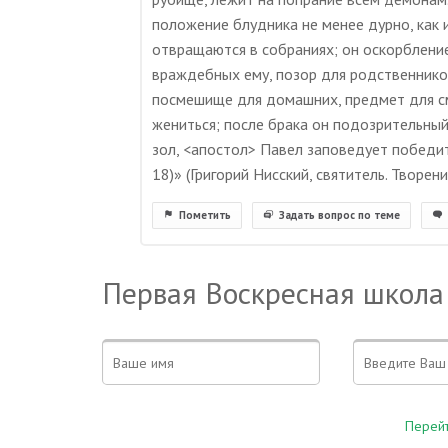
положение блудника не менее дурно, как и
отвращаются в собраниях; он оскорблени
враждебных ему, позор для родственников
посмешище для домашних, предмет для см
жениться; после брака он подозрительный
зол, <апостол> Павел заповедует победите
18)» (Григорий Нисский, святитель. Творения. 
Пометить
Задать вопрос по теме
Первая Воскресная школа
Перейт