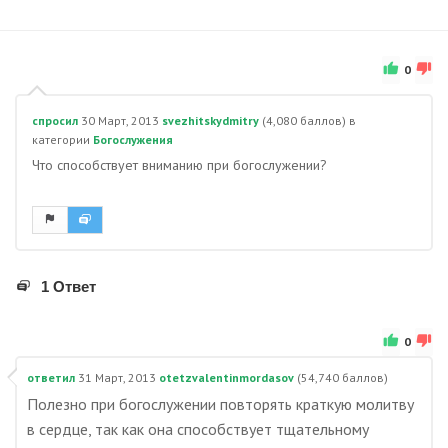
0
спросил
30 Март, 2013
svezhitskydmitry
(
4,080
баллов)
в
категории
Богослужения
Что способствует вниманию при богослужении?
1 Ответ
0
ответил
31 Март, 2013
otetzvalentinmordasov
(
54,740
баллов)
Полезно при богослужении повторять краткую молитву
в сердце, так как она способствует тщательному