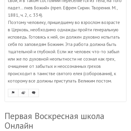
свой, и в таком состоянии переселяется из тела, на того
падет… гнев Божий» (преп. Ефрем Сирин. Творения. М.,
1881, ч. 2, с. 334).
Поэтому человеку, пришедшему во взрослом возрасте
в Церковь, необходимо однажды пройти генеральную
исповедь. Готовясь к ней, он должен духовно испытать
себя по заповедям Божиим. Эта работа должна быть
тщательной и глубокой. Если же человек что-то забыл
или же по духовной неопытности не сознал как грех,
очищение от забытых и неосознанных грехов
происходит в таинстве святого елея (соборования), к
которому все должны приступать Великим постом.
Первая Воскресная школа
Онлайн