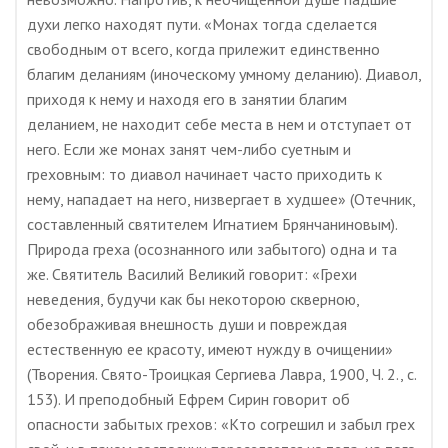
духи легко находят пути. «Монах тогда сделается
свободным от всего, когда прилежит единственно
благим деланиям (иноческому умному деланию). Диавол,
приходя к нему и находя его в занятии благим
деланием, не находит себе места в нем и отступает от
него. Если же монах занят чем-либо суетным и
греховным: то диавол начинает часто приходить к
нему, нападает на него, низвергает в худшее» (Отечник,
составленный святителем Игнатием Брянчаниновым).
Природа греха (осознанного или забытого) одна и та
же. Святитель Василий Великий говорит: «Грехи
неведения, будучи как бы некоторою скверною,
обезображивая внешность души и повреждая
естественную ее красоту, имеют нужду в очищении»
(Творения. Свято-Троицкая Сергиева Лавра, 1900, Ч. 2., с.
153). И преподобный Ефрем Сирин говорит об
опасности забытых грехов: «Кто согрешил и забыл грех