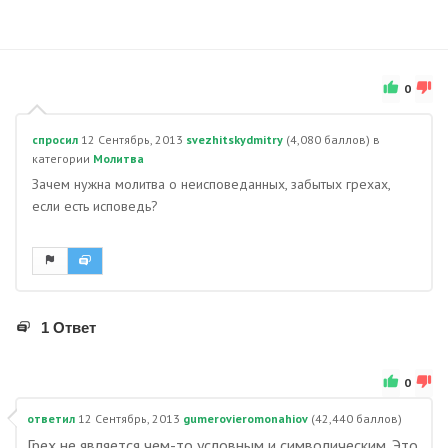
0
спросил
12 Сентябрь, 2013
svezhitskydmitry
(
4,080
баллов)
в
категории
Молитва
Зачем нужна молитва о неисповеданных, забытых грехах,
если есть исповедь?
1 Ответ
0
ответил
12 Сентябрь, 2013
gumerovieromonahiov
(
42,440
баллов)
Грех не является чем-то условным и символическим. Это