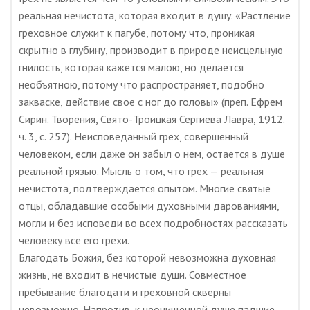
реальная нечистота, которая входит в душу. «Растление
греховное служит к пагубе, потому что, проникая
скрытно в глубину, производит в природе неисцельную
гнилость, которая кажется малою, но делается
необъятною, потому что распространяет, подобно
закваске, действие свое с ног до головы» (преп. Ефрем
Сирин. Творения, Свято-Троицкая Сергиева Лавра, 1912.
ч. 3, с. 257). Неисповеданный грех, совершенный
человеком, если даже он забыл о нем, остается в душе
реальной грязью. Мысль о том, что грех — реальная
нечистота, подтверждается опытом. Многие святые
отцы, обладавшие особыми духовными дарованиями,
могли и без исповеди во всех подробностях рассказать
человеку все его грехи.
Благодать Божия, без которой невозможна духовная
жизнь, не входит в нечистые души. Совместное
пребывание благодати и греховной скверны
невозможно. Напротив, к неочищенной душе падшие