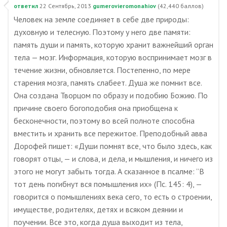
ответил
22 Сентябрь, 2013
gumerovieromonahiov
(
42,440
баллов)
Человек на земле соединяет в себе две природы:
духовную и телесную. Поэтому у него две памяти:
память души и память, которую хранит важнейший орган
тела — мозг. Информация, которую воспринимает мозг в
течение жизни, обновляется. Постепенно, по мере
старения мозга, память слабеет. Душа же помнит все.
Она создана Творцом по образу и подобию Божию. По
причине своего богоподобия она приобщена к
бесконечности, поэтому во всей полноте способна
вместить и хранить все пережитое. Преподобный авва
Дорофей пишет: «Души помнят все, что было здесь, как
говорят отцы, — и слова, и дела, и мышления, и ничего из
этого не могут забыть тогда. А сказанное в псалме: ”В
тот день погибнут вся помышления их» (Пс. 145: 4), —
говорится о помышлениях века сего, то есть о строении,
имуществе, родителях, детях и всяком деянии и
поучении. Все это, когда душа выходит из тела,