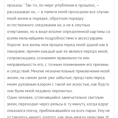
проказы. ”Так-то, по мере углубления в прошлое, —
рассказывал он, — в памяти моей проходили все случаи
моей жизни в порядке, обратном порядку
естественного следования их, и не в смутных
очертаниях, но в виде вполне определенной картины со
всеми мельчайшими подробностями и аксессуарами.
Короче: вся жизнь моя прошла перед моей душой как в
панораме, причем каждый шаг ее являлся передо мной,
сопровождаясь сознанием правильности или
неправильности его, с точным пониманием его причины
и следствий. Многие незначительные приключения моей
жизни, на самом деле уже забытые, предстали перед
моим духовным взором с такой же ясностью, как будто
они были мной недавно пережиты».
Один человек, отличавшийся замечательно светлым
умом, переходил через рельсы в ту минуту, когда вдруг
показался поезд, приближавшийся на всех парах. Ему не
оставалось ничего другого, как лечь между рельсами. И