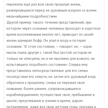
пережила еще раз всю свою прошлую жизнь,
развернувшуюся перед ее духовным взором со всеми
мельчайшими подробностями.
Другой пример такого течения представлений, при
котором через сознание человека проходят в короткое
время воспоминания многих лет, приводит из своей
жизни адмирал Бофр. Он упал в воду и потерял
сознание. ”В этом состоянии, — говорит он, — одна
мысль гнала другую с такой быстротой, которая не
только не описуема, но и не мыслима для всякого, не
испытавшего подобного состояния». Сперва ему
представились непосредственные для его семьи
последствия его смерти, но затем его духовный взор
обратился к прошлому: снова он пережил свое
плавание, более раннее, сопровождавшееся
кораблекрушением, путешествие свое, пребывание в
школе, преуспевание в учении и время, даром
потраченное, даже все свои детские годы, поездки и