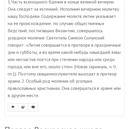
1.Часть всенощного бдения в конце великой вечерни.
Она следует за ектенией: Исполним вечернюю молитву
нашу Господеви. Содержание молитв литии указывает
на ее происхождение: по случаю общественных
бедствий, постигавших Византию, совершалось
усердное моление. Святитель Симеон Солунский
говорит: «Лития совершается в притворе в праздничные
дни и субботы, а во время какой-нибудь нашедшей язвы
или несчастия поется при стечении народа или среди
города, или вне его, около стен» (Новая скрижаль, ч. II,
гл.1). Поэтому священнослужители выходят в притвор
храма. 2. Особый род моления об усопших
православных христианах. Она совершаться в храме или
в другом месте.