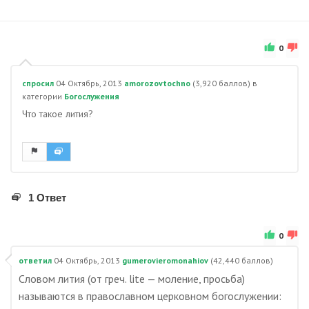
0
спросил
04 Октябрь, 2013
amorozovtochno
(
3,920
баллов)
в
категории
Богослужения
Что такое лития?
1 Ответ
0
ответил
04 Октябрь, 2013
gumerovieromonahiov
(
42,440
баллов)
Словом лития (от греч. lite — моление, просьба)
называются в православном церковном богослужении: