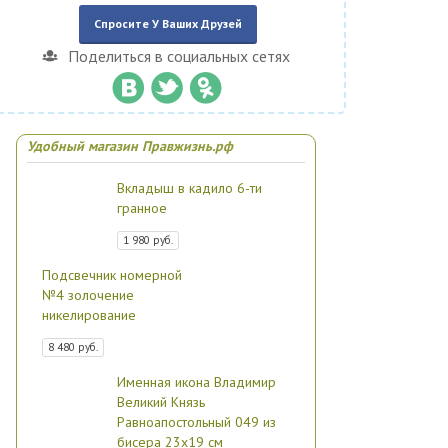
Спросите У Ваших Друзей
Поделиться в социальных сетях
Удобный магазин Правжизнь.рф
Вкладыш в кадило 6-ти
гранное
1 980 руб.
Подсвечник номерной
№4 золочение
никелирование
8 480 руб.
Именная икона Владимир
Великий Князь
Равноапостольный 049 из
бисера 23х19 см