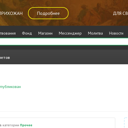
ПРИХОЖАН
Подробнее
ДЛЯ С
твования
Фонд
Магазин
Мессенджер
Молитва
Новости
ветов
публикован
Прочее
в категории
Прочее