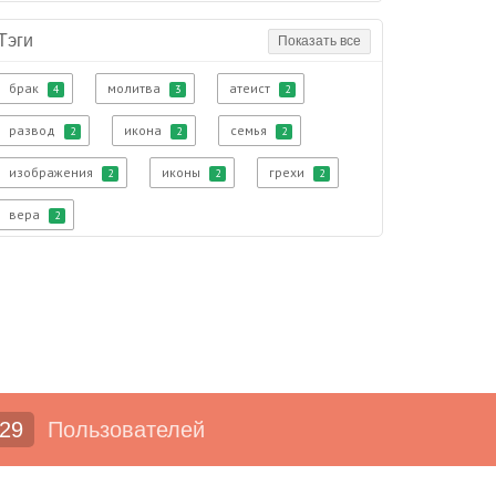
Тэги
Показать все
брак
молитва
атеист
4
3
2
развод
икона
семья
2
2
2
изображения
иконы
грехи
2
2
2
вера
2
29
Пользователей