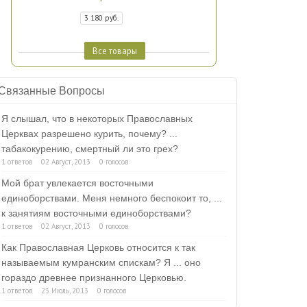
3 180 руб.
Все товары
Связанные Вопросы
Я слышал, что в некоторых Православных
Церквах разрешено курить, почему? ...
табакокурению, смертный ли это грех?
1 ответов
02 Август, 2013
0 голосов
Мой брат увлекается восточными
единоборствами. Меня немного беспокоит то, ...
к занятиям восточными единоборствами?
1 ответов
02 Август, 2013
0 голосов
Как Православная Церковь относится к так
называемым кумранским спискам? Я ... оно
гораздо древнее признанного Церковью.
1 ответов
23 Июль, 2013
0 голосов