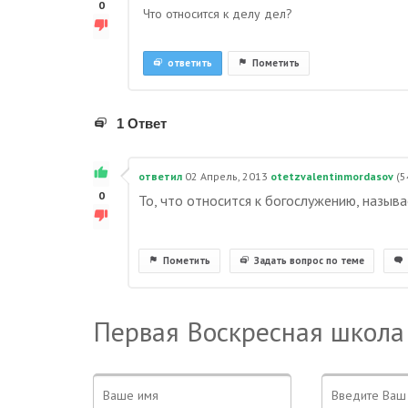
0
Что относится к делу дел?
ответить
Пометить
1 Ответ
ответил
02 Апрель, 2013
otetzvalentinmordasov
(
5
0
То, что относится к богослужению, называет
Пометить
Задать вопрос по теме
Первая Воскресная школа