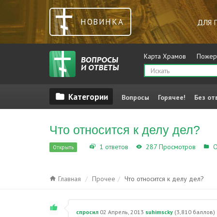
НОВИНКА
ДЛЯ 
Карта Храмов
Пожер
Вопросы
Горячее!
Без от
Что относится к делу дел?
1 ответов
287 Просмотров
О
Открыть
Главная
Прочее
Что относится к делу дел?
спросил
02 Апрель, 2013
suhimscky
(
3,810
баллов)