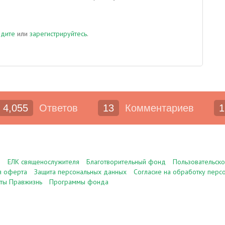
йдите
или
зарегистрируйтесь
.
4,055
Ответов
13
Комментариев
1
е
ЕЛК священослужителя
Благотворительный фонд
Пользовательск
я оферта
Защита персональных данных
Согласие на обработку перс
ты Правжизнь
Программы фонда