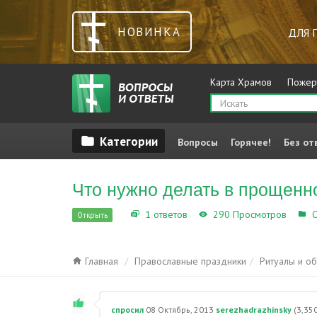
НОВИНКА
ДЛЯ 
Карта Храмов
Пожер
Вопросы
Горячее!
Без от
Что нужно делать в прощенн
1 ответов
290 Просмотров
О
Открыть
Главная
Православные праздники
Ритуалы и о
спросил
08 Октябрь, 2013
serezhadrazhinsky
(
3,35