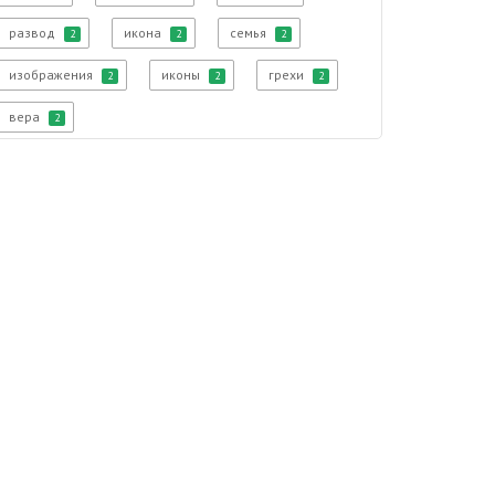
развод
икона
семья
2
2
2
изображения
иконы
грехи
2
2
2
вера
2