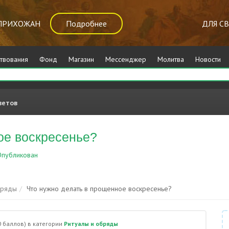
ПРИХОЖАН
Подробнее
ДЛЯ С
твования
Фонд
Магазин
Мессенджер
Молитва
Новости
ветов
ое воскресенье?
публикован
Ритуалы и обряды
бряды
Что нужно делать в прощенное воскресенье?
0
баллов)
в категории
Ритуалы и обряды