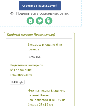
Спросите У Ваших Друзей
Поделиться в социальных сетях
Удобный магазин Правжизнь.рф
Вкладыш в кадило 6-ти
гранное
1 980 руб.
Подсвечник номерной
№4 золочение
никелирование
8 480 руб.
Именная икона Владимир
Великий Князь
Равноапостольный 049 из
бисера 23х19 см