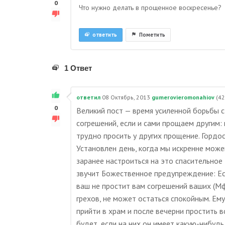
0
Что нужно делать в прощенное воскресенье?
ответить
Пометить
1 Ответ
ответил
08 Октябрь, 2013
gumerovieromonahiov
(
42
0
Великий пост — время усиленной борьбы 
согрешений, если и сами прощаем другим: 
трудно просить у других прощение. Гордос
Установлен день, когда мы искренне може
заранее настроиться на это спасительное
звучит Божественное предупреждение: Ес
ваш не простит вам согрешений ваших (Мф
грехов, не может остаться спокойным. Ему
прийти в храм и после вечерни простить вс
будет, если на них он имеет какую-нибудь