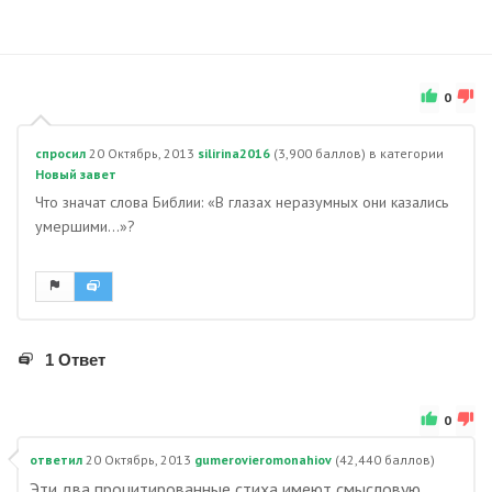
0
спросил
20 Октябрь, 2013
silirina2016
(
3,900
баллов)
в категории
Новый завет
Что значат слова Библии: «В глазах неразумных они казались
умершими…»?
1 Ответ
0
ответил
20 Октябрь, 2013
gumerovieromonahiov
(
42,440
баллов)
Эти два процитированные стиха имеют смысловую