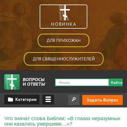
НОВИНКА
ДЛЯ ПРИХОЖАН
ДЛЯ СВЯЩЕННОСЛУЖИТЕЛЕЙ
Найти
Задать Вопрос
Что значат слова Библии: «В глазах неразумных
они казались умершими…»?