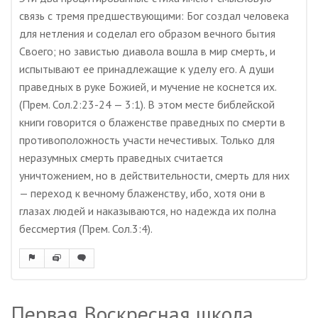
связь с тремя предшествующими: Бог создал человека
для нетления и соделал его образом вечного бытия
Своего; но завистью диавола вошла в мир смерть, и
испытывают ее принадлежащие к уделу его. А души
праведных в руке Божией, и мучение не коснется их.
(Прем. Сол.2:23-24 — 3:1). В этом месте библейской
книги говорится о блаженстве праведных по смерти в
противоположность участи нечестивых. Только для
неразумных смерть праведных считается
уничтожением, но в действительности, смерть для них
— переход к вечному блаженству, ибо, хотя они в
глазах людей и наказываются, но надежда их полна
бессмертия (Прем. Сол.3:4).
Первая Воскресная школа