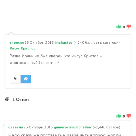
0
спросил
23 Октябрь, 2013
imahastov
(
4,240
баллов)
в категории
Иисус Христос
Разве Иоанн не был уверен, что Иисус Христос —
долгожданный Спаситель?
1 Ответ
0
ответил
23 Октябрь, 2013
gumerovieromonahiov
(
42,440
баллов)
Надо сразу же поставить и разрешить вопрос: мог ли