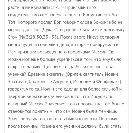
расти, а мне умаляться <…> Принявший Его
свидетельство сим запечатлел, что Бог истинен, ибо
Тот, Которого послал Бог, говорит слова Божии; ибо не
мерою дает Бог Духа. Отец любит Сына и все дал в руку
Его» (Ин.3:28,30,33–35). После этого Иисус сотворил
много чудес и совершил дела, которые обнаружили в
Нем признаки возвещенного пророками Мессии. Св.
Иоанн мог еще больше укрепиться в том, что ему было
открыто раньше. Для чего тогда были посланы два
ученика? Древние экзегеты (Ориген, святитель Иоанн
Златоуст, блаженные Августин, Иероним и Феофилакт)
говорят, что св. Иоанн это сделал для более сильной и
твердой веры своих учеников в то, что Иисус есть
истинный Мессия. Значение этого посольства тем более
становится понятным, что сам Иоанн был в темнице.
Зная злобу врагов, он готов был и к смерти. Поэтому
после кончины Иоанна его ученики должны были стать