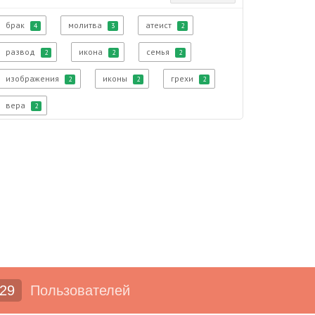
брак
молитва
атеист
4
3
2
развод
икона
семья
2
2
2
изображения
иконы
грехи
2
2
2
вера
2
29
Пользователей