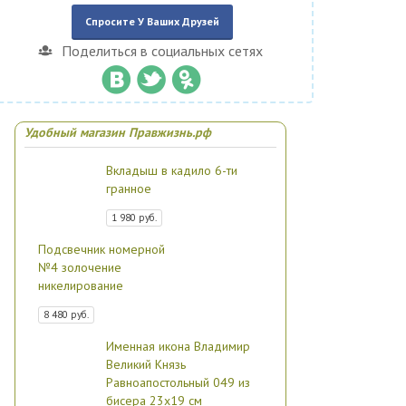
Спросите У Ваших Друзей
Поделиться в социальных сетях
Удобный магазин Правжизнь.рф
Вкладыш в кадило 6-ти
гранное
1 980 руб.
Подсвечник номерной
№4 золочение
никелирование
8 480 руб.
Именная икона Владимир
Великий Князь
Равноапостольный 049 из
бисера 23х19 см