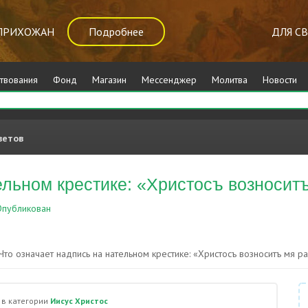
ПРИХОЖАН
Подробнее
ДЛЯ С
твования
Фонд
Магазин
Мессенджер
Молитва
Новости
ветов
тельном крестике: «Христосъ возноси
публикован
Иисус Христос
Что означает надпись на нательном крестике: «Христосъ возноситъ мя 
в категории
Иисус Христос