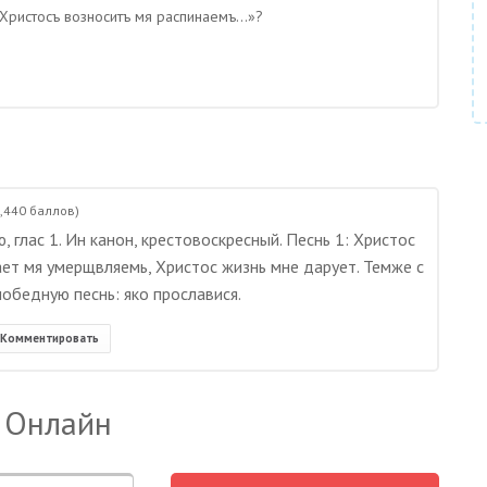
 «Христосъ возноситъ мя распинаемъ…»?
,440
баллов)
 глас 1. Ин канон, крестовоскресный. Песнь 1: Христос
ет мя умерщвляемь, Христос жизнь мне дарует. Темже с
обедную песнь: яко прославися.
Комментировать
 Онлайн