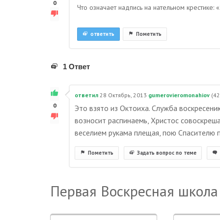
0
Что означает надпись на нательном крестике:
ответить
Пометить
1 Ответ
ответил
28 Октябрь, 2013
gumerovieromonahiov
(
42
0
Это взято из Октоиха. Служба воскресению,
возносит распинаемь, Христос совоскреша
веселием рукама плещая, пою Спасителю п
Пометить
Задать вопрос по теме
Первая Воскресная школа