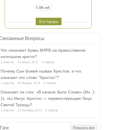
3 180 руб.
Все товары
Связанные Вопросы
Что означают буквы МЛРБ на православном
нательном кресте?
1 ответов
24 Август, 2013
0 голосов
Почему Сын Божий назван Христом, и что
означает это слово "Христос"?
1 ответов
06 Январь, 2014
0 голосов
Означает ли стих: «В начале было Слово» (Ин. 1:
1), что Иисус Христос — первенствующее Лицо
Святой Троицы?
1 ответов
21 Октябрь, 2013
0 голосов
Тэги
Показать все