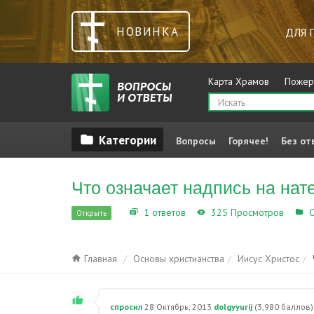
НОВИНКА
ДЛЯ 
Карта Храмов
Пожер
Вопросы
Горячее!
Без от
Что означает надпись на на
1 ответов
325 Просмотров
О
Открыть
Главная
Основы христианства
Иисус Христос
спросил
28 Октябрь, 2013
dolgyyurij
(
3,980
баллов)