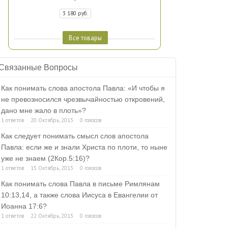
3 180 руб.
Все товары
Связанные Вопросы
Как понимать слова апостола Павла: «И чтобы я
не превозносился чрезвычайностью откровений,
дано мне жало в плоть»?
1 ответов
20 Октябрь, 2013
0 голосов
Как следует понимать смысл слов апостола
Павла: если же и знали Христа по плоти, то ныне
уже не знаем (2Кор.5:16)?
1 ответов
15 Октябрь, 2013
0 голосов
Как понимать слова Павла в письме Римлянам
10:13,14, а также слова Иисуса в Евангелии от
Иоанна 17:6?
1 ответов
22 Октябрь, 2013
0 голосов