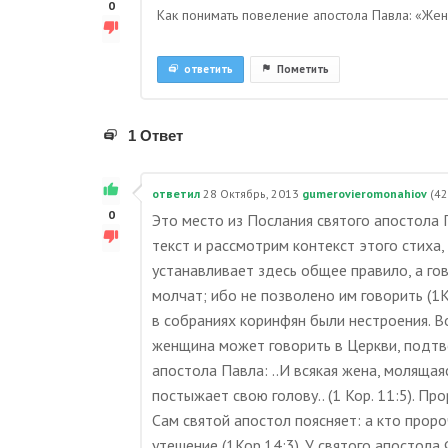
0
Как понимать повеление апостола Павла: «Же
ответить
Пометить
1 Ответ
ответил
28 Октябрь, 2013
gumerovieromonahiov
(
42
0
Это место из Послания святого апостола 
текст и рассмотрим контекст этого стиха,
устанавливает здесь общее правило, а го
молчат; ибо не позволено им говорить (1
в собраниях коринфян были нестроения. В
женщина может говорить в Церкви, подтв
апостола Павла: ..И всякая жена, моляща
постыжает свою голову.. (1 Кор. 11:5). Пр
Сам святой апостол поясняет: а кто проро
утешение (1Кор.14:3). У святого апостола