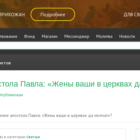
ПРИХОЖАН
Подробнее
ДЛЯ С
твования
Фонд
Магазин
Мессенджер
Молитва
Новости
ветов
стола Павла: «Жены ваши в церквах д
публикован
Святые
ение апостола Павла: «Жены ваши в церквах да молчат»?
в)
в категории
Святые