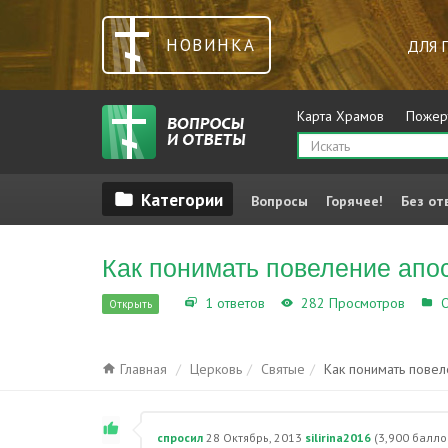
НОВИНКА
ДЛЯ 
Карта Храмов
Пожер
Вопросы
Горячее!
Без от
Как понимать повеление апо
1 ответов
282 Просмотров
О
Открыть
Главная
Церковь
Святые
Как понимать повел
спросил
28 Октябрь, 2013
silirina2016
(
3,900
балло