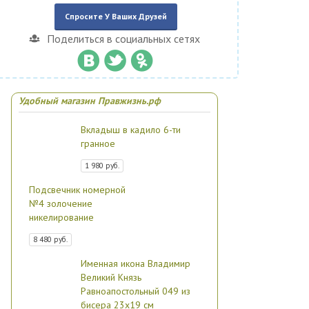
Спросите У Ваших Друзей
Поделиться в социальных сетях
Удобный магазин Правжизнь.рф
Вкладыш в кадило 6-ти
гранное
1 980 руб.
Подсвечник номерной
№4 золочение
никелирование
8 480 руб.
Именная икона Владимир
Великий Князь
Равноапостольный 049 из
бисера 23х19 см