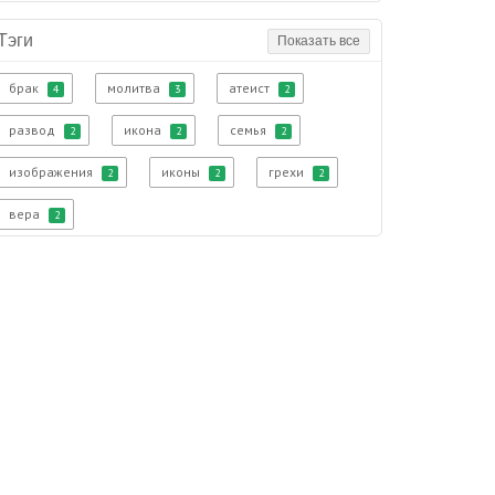
Тэги
Показать все
брак
молитва
атеист
4
3
2
развод
икона
семья
2
2
2
изображения
иконы
грехи
2
2
2
вера
2