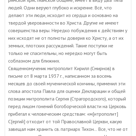
римской христианской общине, имеет в виду два типа
людей. Одни веруют глубоко и искренне. Всё, что
делают эти люди, исходит из сердца и основано на
твердой уверованности во Христа. Другие не имеют
совершенства веры. Нередко побуждения к действиям у
них исходят не от полноты доверия ко Христу, а от их
земных, плотских рассуждений. Такие поступки не
только не спасительны, но нередко могут быть
соблазном для ближних.
Священномученик митрополит Кирилл (Смирнов) в
письме от 8 марта 1937 г., написанном за восемь
месяцев до своей мученической кончины, применил эти
слова апостола Павла для оценки Декларации и общей
позиции митрополита Сергия (Страгородского), который
перед лицом гонений богоборческой власти на Церковь
прибегал к человеческим средствам: «м[итрополит]
С[ергий] отходит от той Православной Церкви, какую
завещал нам хранить св. патриарх Тихон… Все, что не от