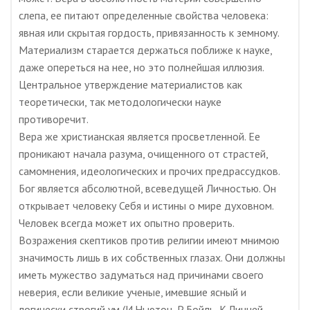
слепа, ее питают определенные свойства человека:
явная или скрытая гордость, привязанность к земному.
Материализм старается держаться поближе к науке,
даже опереться на нее, но это полнейшая иллюзия.
Центральное утверждение материалистов как
теоретически, так методологически науке
противоречит.
Вера же христианская является просветленной. Ее
проникают начала разума, очищенного от страстей,
самомнения, идеологических и прочих предрассудков.
Бог является абсолютной, всеведущей Личностью. Он
открывает человеку Себя и истины о мире духовном.
Человек всегда может их опытно проверить.
Возражения скептиков против религии имеют мнимою
значимость лишь в их собственных глазах. Они должны
иметь мужество задуматься над причинами своего
неверия, если великие ученые, имевшие ясный и
логически строгий ум (И.Ньютон, Р.Бойль, К.Линней,