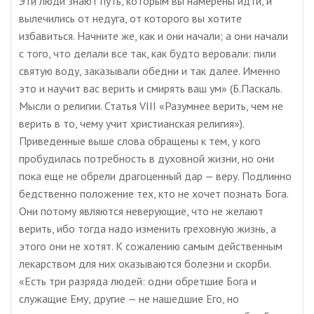
Эти люди знают путь, которым вы намерены идти, и
вылечились от недуга, от которого вы хотите
избавиться. Начните же, как и они начали; а они начали
с того, что делали все так, как будто веровали: пили
святую воду, заказывали обедни и так далее. Именно
это и научит вас верить и смирять ваш ум» (Б.Паскаль.
Мысли о религии. Статья VIII «Разумнее верить, чем не
верить в то, чему учит христианская религия»).
Приведенные выше слова обращены к тем, у кого
пробудилась потребность в духовной жизни, но они
пока еще не обрели драгоценный дар — веру. Подлинно
бедственно положение тех, кто не хочет познать Бога.
Они потому являются неверующие, что не желают
верить, ибо тогда надо изменить греховную жизнь, а
этого они не хотят. К сожалению самым действенным
лекарством для них оказываются болезни и скорби.
«Есть три разряда людей: одни обретшие Бога и
служащие Ему, другие — не нашедшие Его, но