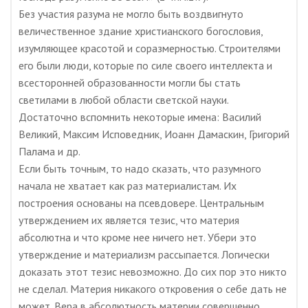
Без участия разума не могло быть воздвигнуто
величественное здание христианского богословия,
изумляющее красотой и соразмерностью. Строителями
его были люди, которые по силе своего интеллекта и
всесторонней образованности могли бы стать
светилами в любой области светской науки.
Достаточно вспомнить некоторые имена: Василий
Великий, Максим Исповедник, Иоанн Дамаскин, Григорий
Палама и др.
Если быть точным, то надо сказать, что разумного
начала не хватает как раз материалистам. Их
построения основаны на псевдовере. Центральным
утверждением их является тезис, что материя
абсолютна и что кроме нее ничего нет. Убери это
утверждение и материализм рассыпается. Логически
доказать этот тезис невозможно. До сих пор это никто
не сделал. Материя никакого откровения о себе дать не
может. Вера в абсолютность материи совершенно