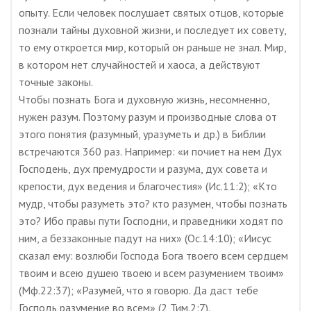
опыту. Если человек послушает святых отцов, которые
познали тайны духовной жизни, и последует их совету,
то ему откроется мир, который он раньше не знал. Мир,
в котором нет случайностей и хаоса, а действуют
точные законы.
Чтобы познать Бога и духовную жизнь, несомненно,
нужен разум. Поэтому разум и производные слова от
этого понятия (разумный, уразуметь и др.) в Библии
встречаются 360 раз. Например: «и почиет на нем Дух
Господень, дух премудрости и разума, дух совета и
крепости, дух ведения и благочестия» (Ис.11:2); «Кто
мудр, чтобы разуметь это? кто разумен, чтобы познать
это? Ибо правы пути Господни, и праведники ходят по
ним, а беззаконные падут на них» (Ос.14:10); «Иисус
сказал ему: возлюби Господа Бога твоего всем сердцем
твоим и всею душею твоею и всем разумением твоим»
(Мф.22:37); «Разумей, что я говорю. Да даст тебе
Господь разумение во всем» (2 Тим.2:7).