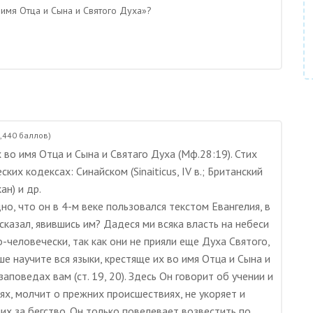
 имя Отца и Сына и Святого Духа»?
,440
баллов)
 во имя Отца и Сына и Святаго Духа (Мф.28:19). Стих
ких кодексах: Синайском (Sinaiticus, IV в.; Британский
ан) и др.
о, что он в 4-м веке пользовался текстом Евангелия, в
сказал, явившись им? Дадеся ми всяка власть на небеси
по-человечески, так как они не прияли еще Духа Святого,
 научите вся языки, крестяще их во имя Отца и Сына и
заповедах вам (ст. 19, 20). Здесь Он говорит об учении и
ях, молчит о прежних происшествиях, не укоряет и
чих за бегство. Он только повелевает возвестить по