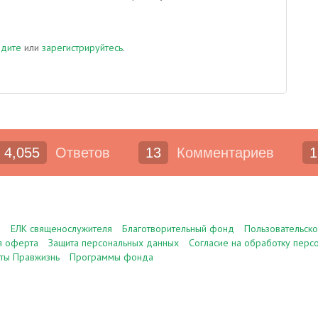
йдите
или
зарегистрируйтесь
.
4,055
Ответов
13
Комментариев
1
е
ЕЛК священослужителя
Благотворительный фонд
Пользовательск
я оферта
Защита персональных данных
Согласие на обработку перс
ты Правжизнь
Программы фонда