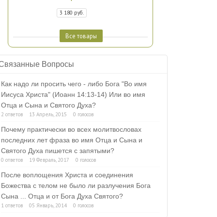
3 180 руб.
Все товары
Связанные Вопросы
Как надо ли просить чего - либо Бога "Во имя
Иисуса Христа" (Иоанн 14:13-14) Или во имя
Отца и Сына и Святого Духа?
2 ответов
13 Апрель, 2015
0 голосов
Почему практически во всех молитвословах
последних лет фраза во имя Отца и Сына и
Святого Духа пишется с запятыми?
0 ответов
19 Февраль, 2017
0 голосов
После воплощения Христа и соединения
Божества с телом не было ли разлучения Бога
Сына ... Отца и от Бога Духа Святого?
1 ответов
05 Январь, 2014
0 голосов