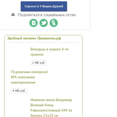
Спросите У Ваших Друзей
Поделиться в социальных сетях
Удобный магазин Правжизнь.рф
Вкладыш в кадило 6-ти
гранное
1 980 руб.
Подсвечник номерной
№4 золочение
никелирование
8 480 руб.
Именная икона Владимир
Великий Князь
Равноапостольный 049 из
бисера 23х19 см