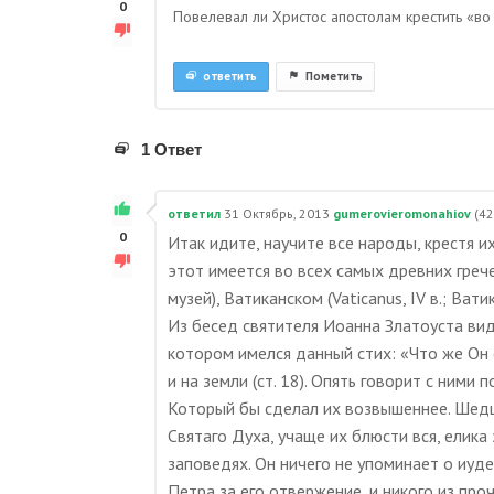
0
Повелевал ли Христос апостолам крестить «во
ответить
Пометить
1 Ответ
ответил
31 Октябрь, 2013
gumerovieromonahiov
(
42
0
Итак идите, научите все народы, крестя их
этот имеется во всех самых древних гречес
музей), Ватиканском (Vaticanus, IV в.; Ватик
Из бесед святителя Иоанна Златоуста видн
котором имелся данный стих: «Что же Он 
и на земли (ст. 18). Опять говорит с ними 
Который бы сделал их возвышеннее. Шедше
Святаго Духа, учаще их блюсти вся, елика 
заповедях. Он ничего не упоминает о иуде
Петра за его отвержение, и никого из про