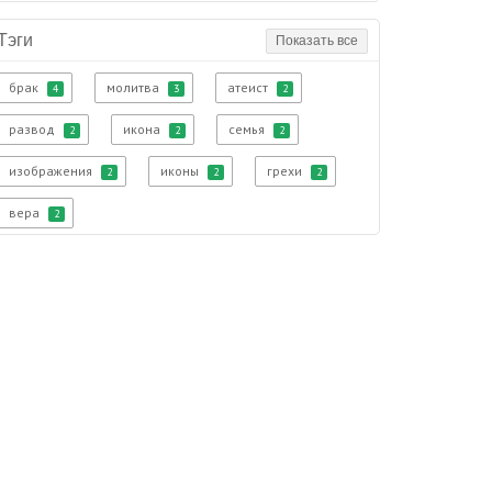
Тэги
Показать все
брак
молитва
атеист
4
3
2
развод
икона
семья
2
2
2
изображения
иконы
грехи
2
2
2
вера
2