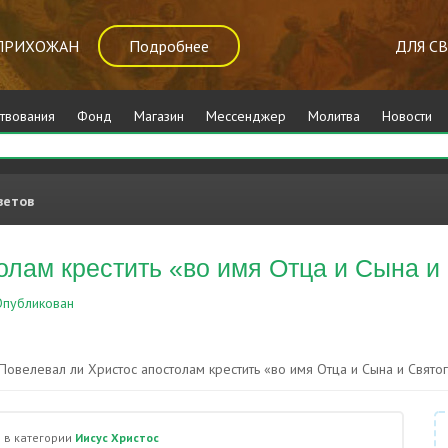
ПРИХОЖАН
Подробнее
ДЛЯ С
твования
Фонд
Магазин
Мессенджер
Молитва
Новости
ветов
олам крестить «во имя Отца и Сына и
публикован
Иисус Христос
Повелевал ли Христос апостолам крестить «во имя Отца и Сына и Свято
)
в категории
Иисус Христос