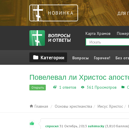
НОВИНКА
ДЛЯ 
Карта Храмов
Пожер
Вопросы
Горячее!
Без от
Повелевал ли Христос апост
1 ответов
361 Просмотров
О
Открыть
Главная
Основы христианства
Иисус Христос
спросил
31 Октябрь, 2013
suhimscky
(
3,810
баллов