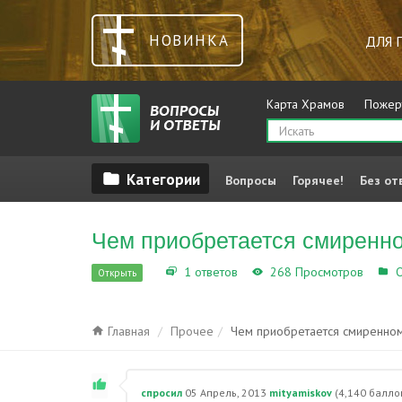
НОВИНКА
ДЛЯ 
Карта Храмов
Пожер
Вопросы
Горячее!
Без от
Чем приобретается смиренн
1 ответов
268 Просмотров
О
Открыть
Главная
Прочее
Чем приобретается смиренно
спросил
05 Апрель, 2013
mityamiskov
(
4,140
балло