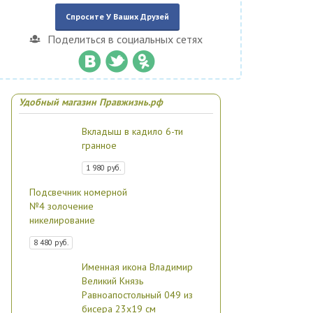
Спросите У Ваших Друзей
Поделиться в социальных сетях
Удобный магазин Правжизнь.рф
Вкладыш в кадило 6-ти
гранное
1 980 руб.
Подсвечник номерной
№4 золочение
никелирование
8 480 руб.
Именная икона Владимир
Великий Князь
Равноапостольный 049 из
бисера 23х19 см