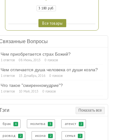
3 180 руб.
Все товары
Связанные Вопросы
Чем приобретается страх Божий?
1 ответов
08 Июнь, 2013
0 голосов
Чем отличается душа человека от души козла?
1 ответов
15 Декабрь, 2016
0 голосов
Что такое "смиренномудрие"?
1 ответов
10 Май, 2013
0 голосов
Тэги
Показать все
брак
молитва
атеист
4
3
2
развод
икона
семья
2
2
2