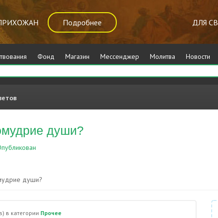
ПРИХОЖАН
Подробнее
ДЛЯ С
твования
Фонд
Магазин
Мессенджер
Молитва
Новости
ветов
омудрие души?
публикован
Прочее
мудрие души?
в)
в категории
Прочее