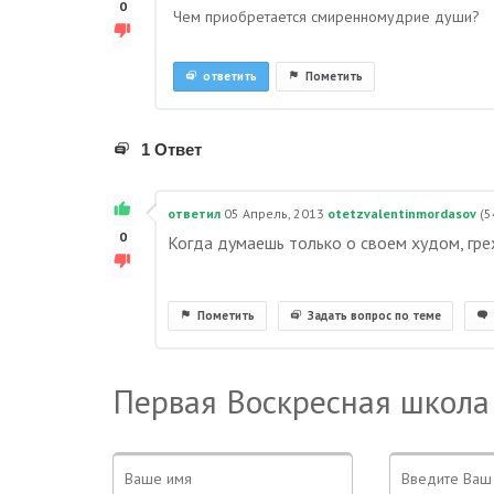
0
Чем приобретается смиренномудрие души?
ответить
Пометить
1 Ответ
ответил
05 Апрель, 2013
otetzvalentinmordasov
(
5
0
Когда думаешь только о своем худом, гре
Пометить
Задать вопрос по теме
Первая Воскресная школа