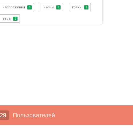
изображения
иконы
грехи
2
2
2
вера
2
29
Пользователей