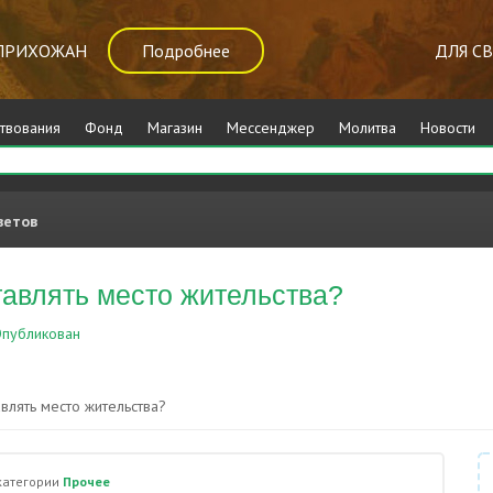
ПРИХОЖАН
Подробнее
ДЛЯ С
твования
Фонд
Магазин
Мессенджер
Молитва
Новости
ветов
тавлять место жительства?
публикован
Прочее
влять место жительства?
категории
Прочее