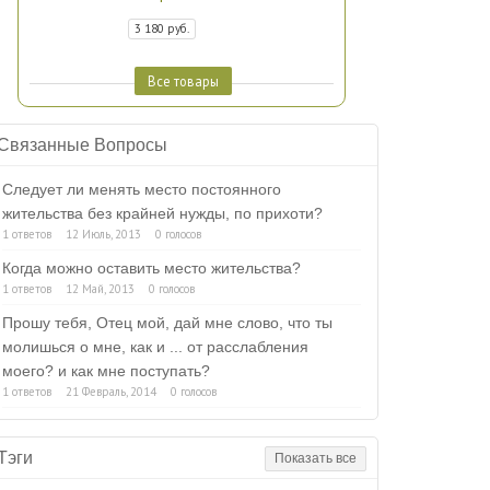
3 180 руб.
Все товары
Связанные Вопросы
Следует ли менять место постоянного
жительства без крайней нужды, по прихоти?
1 ответов
12 Июль, 2013
0 голосов
Когда можно оставить место жительства?
1 ответов
12 Май, 2013
0 голосов
Прошу тебя, Отец мой, дай мне слово, что ты
молишься о мне, как и ... от расслабления
моего? и как мне поступать?
1 ответов
21 Февраль, 2014
0 голосов
Тэги
Показать все