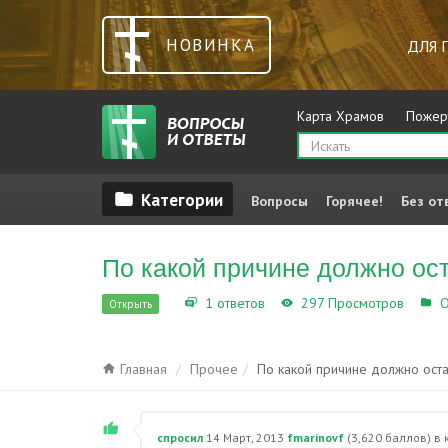
НОВИНКА
ДЛЯ 
Карта Храмов
Пожер
Вопросы
Горячее!
Без от
По какой причине должно ос
1 ответов
297 Просмотров
О
Открыть
Главная
Прочее
По какой причине должно оста
спросил
14 Март, 2013
fmarinovf
(
3,620
баллов)
в 