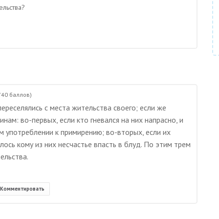
ельства?
740
баллов)
ереселялись с места жительства своего; если же
нам: во-первых, если кто гневался на них напрасно, и
ем употреблении к примирению; во-вторых, если их
алось кому из них несчастье впасть в блуд. По этим трем
ельства.
Комментировать