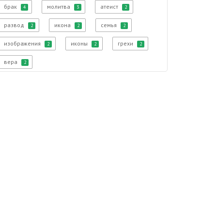
брак
молитва
атеист
4
3
2
развод
икона
семья
2
2
2
изображения
иконы
грехи
2
2
2
вера
2