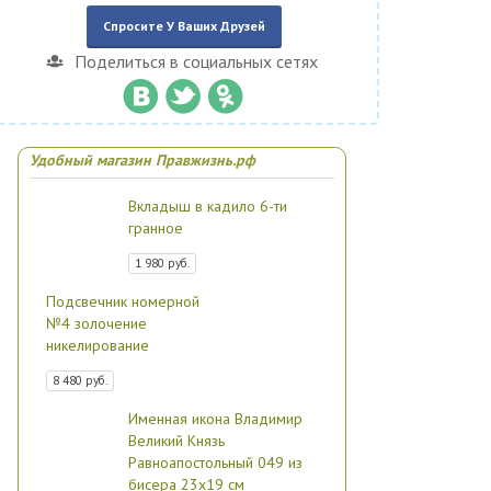
Спросите У Ваших Друзей
Поделиться в социальных сетях
Удобный магазин Правжизнь.рф
Вкладыш в кадило 6-ти
гранное
1 980 руб.
Подсвечник номерной
№4 золочение
никелирование
8 480 руб.
Именная икона Владимир
Великий Князь
Равноапостольный 049 из
бисера 23х19 см