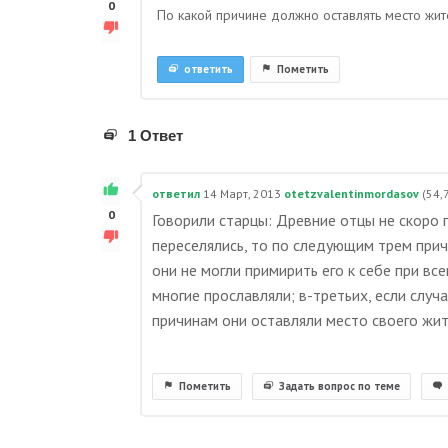
0
По какой причине должно оставлять место жит
ответить
Пометить
1 Ответ
ответил
14 Март, 2013
otetzvalentinmordasov
(
54,
0
Говорили старцы: Древние отцы не скоро п
переселялись, то по следующим трем причи
они не могли примирить его к себе при вс
многие прославляли; в-третьих, если случ
причинам они оставляли место своего жит
Пометить
Задать вопрос по теме