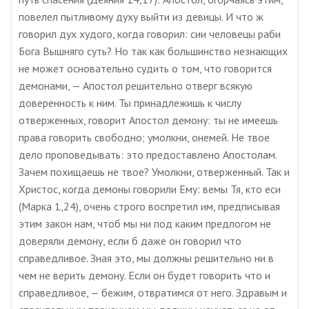
повелел пытливому духу выйти из девицы. И что ж
говорил дух худого, когда говорил: сии человецы раби
Бога Вышняго суть? Но так как большинство незнающих
не может основательно судить о том, что говорится
демонами, — Апостол решительно отверг всякую
доверенность к ним. Ты принадлежишь к числу
отверженных, говорит Апостол демону: ты не имеешь
права говорить свободно; умолкни, онемей. Не твое
дело проповедывать: это предоставлено Апостолам.
Зачем похищаешь не твое? Умолкни, отверженный. Так и
Христос, когда демоны говорили Ему: вемы Тя, кто еси
(Марка 1,24), очень строго воспретил им, предписывая
этим закон нам, чтоб мы ни под каким предлогом не
доверяли демону, если б даже он говорил что
справедливое. Зная это, мы должны решительно ни в
чем не верить демону. Если он будет говорить что и
справедливое, — бежим, отвратимся от него. Здравым и