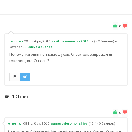
0
спросил
08 Ноябрь, 2013
vasiltzovamarina2015
(
3,940
баллов)
в
категории
Иисус Христос
Почему, изгоняя нечистых духов, Спаситель запрещал им
говорить, кто Он есть?
1 Ответ
0
ответил
08 Ноябрь, 2013
gumerovieromonahiov
(
42,440
баллов)
Святитель Афанасий Великий пишет, что Иисус Христос