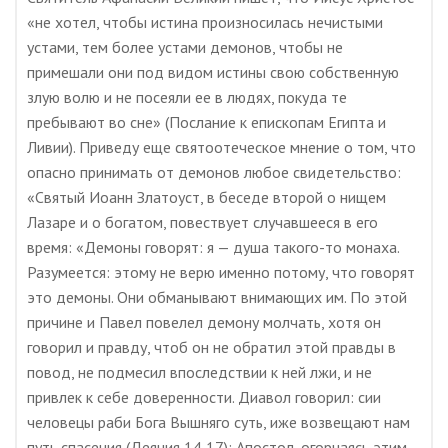
«не хотел, чтобы истина произносилась нечистыми
устами, тем более устами демонов, чтобы не
примешали они под видом истины свою собственную
злую волю и не посеяли ее в людях, покуда те
пребывают во сне» (Послание к епископам Египта и
Ливии). Приведу еще святоотеческое мнение о том, что
опасно принимать от демонов любое свидетельство:
«Святый Иоанн Златоуст, в беседе второй о нищем
Лазаре и о богатом, повествует случавшееся в его
время: «Демоны говорят: я — душа такого-то монаха.
Разумеется: этому не верю именно потому, что говорят
это демоны. Они обманывают внимающих им. По этой
причине и Павел повелел демону молчать, хотя он
говорил и правду, чтоб он не обратил этой правды в
повод, не подмесил впоследствии к ней лжи, и не
привлек к себе доверенности. Диавол говорил: сии
человецы раби Бога Вышняго суть, иже возвещают нам
путь спасения (Деяния 14,17): Апостол, огорчаясь этим,