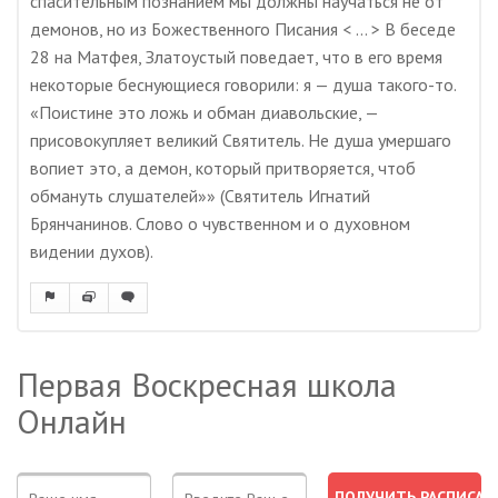
спасительным познанием мы должны научаться не от
демонов, но из Божественного Писания < … > В беседе
28 на Матфея, Златоустый поведает, что в его время
некоторые беснующиеся говорили: я — душа такого-то.
«Поистине это ложь и обман диавольские, —
присовокупляет великий Святитель. Не душа умершаго
вопиет это, а демон, который притворяется, чтоб
обмануть слушателей»» (Святитель Игнатий
Брянчанинов. Слово о чувственном и о духовном
видении духов).
Первая Воскресная школа
Онлайн