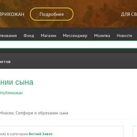
ПРИХОЖАН
Подробнее
ДЛЯ С
твования
Фонд
Магазин
Мессенджер
Молитва
Новости
ветов
ании сына
публикован
Ветхий Завет
Моисее, Сепфоре и обрезании сына
ов)
в категории
Ветхий Завет