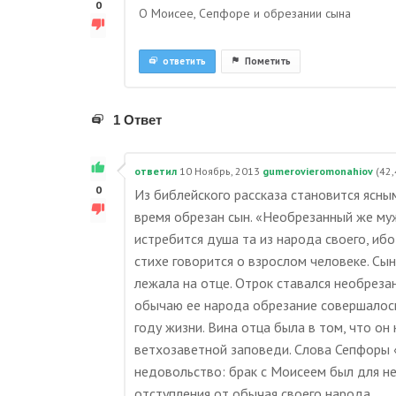
0
О Моисее, Сепфоре и обрезании сына
ответить
Пометить
1 Ответ
ответил
10 Ноябрь, 2013
gumerovieromonahiov
(
42,
0
Из библейского рассказа становится ясным
время обрезан сын. «Необрезанный же муж
истребится душа та из народа своего, ибо
стихе говорится о взрослом человеке. Сы
лежала на отце. Отрок ставался необреза
обычаю ее народа обрезание совершалось 
году жизни. Вина отца была в том, что о
ветхозаветной заповеди. Слова Сепфоры 
недовольство: брак с Моисеем был для н
отступления от обычая своего народа.