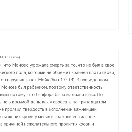
440
баллов)
, что Моисею угрожала смерть за то, что не был в свое
еского пола, который не обрежет крайней плоти своей,
 он нарушил завет Мой» (Быт.17: 14). В приведенном
н Моисее был ребенком, поэтому ответственность
нным потому, что Сепфора была мадианитянка. По
не в восьмой день, как у евреев, а на тринадцатом
н не проявил твердость в исполнении важнейшей
«ты жених крови у меня» выражали ее сильное
ее причиной нежелательного пролития крови и