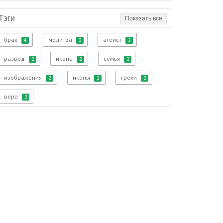
Тэги
Показать все
брак
молитва
атеист
4
3
2
развод
икона
семья
2
2
2
изображения
иконы
грехи
2
2
2
вера
2