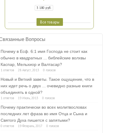
3 180 руб.
Все товары
Связанные Вопросы
Почему в Есф. 6:1 имя Господа не стоит как
обычно в квадратных ... библейские волхвы
Каспар, Мельхиор и Валтасар?
1 ответов
28 Август, 2013
0 голосов
Новый и Ветхий заветы. Такое ощущение, что в
них идет речь о двух ... очевидно разные книги
объединять в одной?
1 ответов
19 Июль, 2013
0 голосов
Почему практически во всех молитвословах
последних лет фраза во имя Отца и Сына и
Святого Духа пишется с запятыми?
0 ответов
19 Февраль, 2017
0 голосов