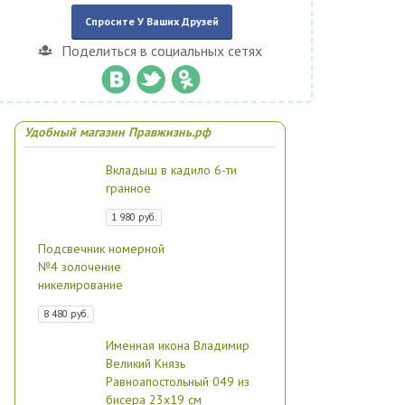
Спросите У Ваших Друзей
Поделиться в социальных сетях
Удобный магазин Правжизнь.рф
Вкладыш в кадило 6-ти
гранное
1 980 руб.
Подсвечник номерной
№4 золочение
никелирование
8 480 руб.
Именная икона Владимир
Великий Князь
Равноапостольный 049 из
бисера 23х19 см